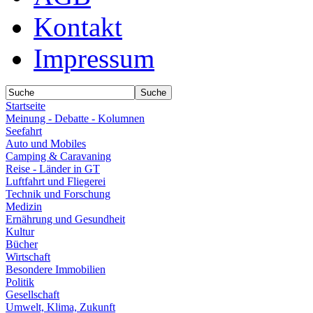
Kontakt
Impressum
Startseite
Meinung - Debatte - Kolumnen
Seefahrt
Auto und Mobiles
Camping & Caravaning
Reise - Länder in GT
Luftfahrt und Fliegerei
Technik und Forschung
Medizin
Ernährung und Gesundheit
Kultur
Bücher
Wirtschaft
Besondere Immobilien
Politik
Gesellschaft
Umwelt, Klima, Zukunft