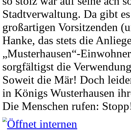
so stolz war auf seine ach s
Stadtverwaltung. Da gibt es
großartigen Vorsitzenden (
Hanke, das stets die Anlieg
„Musterhausen“-Einwohners
sorgfältigst die Verwendung
Soweit die Mär! Doch leider
in Königs Wusterhausen ih
Die Menschen rufen: Stopp