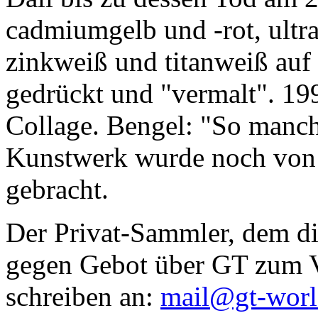
cadmiumgelb und -rot, ultr
zinkweiß und titanweiß auf d
gedrückt und "vermalt". 199
Collage. Bengel: "So manc
Kunstwerk wurde noch von Da
gebracht.
Der Privat-Sammler, dem die
gegen Gebot über GT zum Ve
schreiben an:
mail@gt-wor