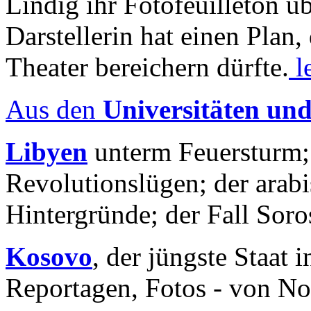
Lindig ihr Fotofeuilleton üb
Darstellerin hat einen Plan,
Theater bereichern dürfte.
l
Aus den
Universitäten un
Libyen
unterm Feuersturm;
Revolutionslügen; der arab
Hintergründe; der Fall Sor
Kosovo
, der jüngste Staat
Reportagen, Fotos - von No