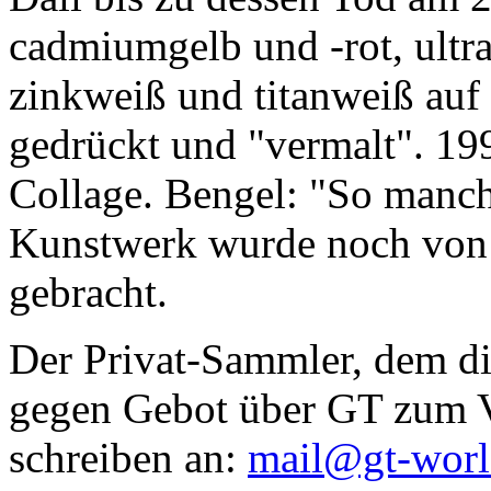
cadmiumgelb und -rot, ultr
zinkweiß und titanweiß auf d
gedrückt und "vermalt". 199
Collage. Bengel: "So manc
Kunstwerk wurde noch von Da
gebracht.
Der Privat-Sammler, dem die
gegen Gebot über GT zum Ve
schreiben an:
mail@gt-wor