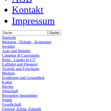
Kontakt
Impressum
Startseite
Meinung - Debatte - Kolumnen
Seefahrt
Auto und Mobiles
Camping & Caravaning
Reise - Länder in GT
Luftfahrt und Fliegerei
Technik und Forschung
Medizin
Ernährung und Gesundheit
Kultur
Bücher
Wirtschaft
Besondere Immobilien
Politik
Gesellschaft
Umwelt, Klima, Zukunft