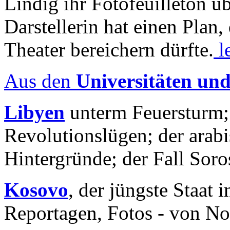
Lindig ihr Fotofeuilleton üb
Darstellerin hat einen Plan,
Theater bereichern dürfte.
l
Aus den
Universitäten un
Libyen
unterm Feuersturm;
Revolutionslügen; der arab
Hintergründe; der Fall Sor
Kosovo
, der jüngste Staat
Reportagen, Fotos - von No