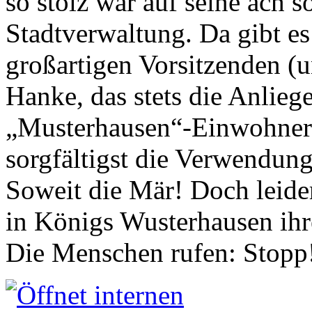
so stolz war auf seine ach s
Stadtverwaltung. Da gibt es
großartigen Vorsitzenden (
Hanke, das stets die Anlieg
„Musterhausen“-Einwohners
sorgfältigst die Verwendung
Soweit die Mär! Doch leider
in Königs Wusterhausen ih
Die Menschen rufen: Stopp