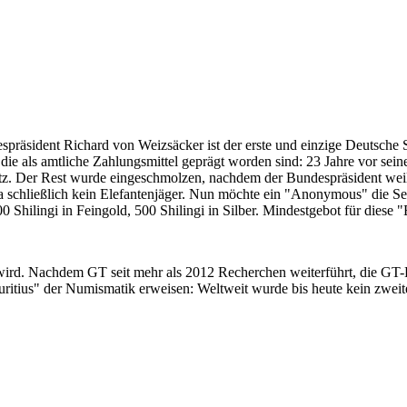
despräsident Richard von Weizsäcker ist der erste und einzige Deutsche 
ie als amtliche Zahlungsmittel geprägt worden sind: 23 Jahre vor sei
 Satz. Der Rest wurde eingeschmolzen, nachdem der Bundespräsident we
i ja schließlich kein Elefantenjäger. Nun möchte ein "Anonymous" die S
 Shilingi in Feingold, 500 Shilingi in Silber. Mindestgebot für diese
 wird. Nachdem GT seit mehr als 2012 Recherchen weiterführt, die GT
itius" der Numismatik erweisen: Weltweit wurde bis heute kein zweite