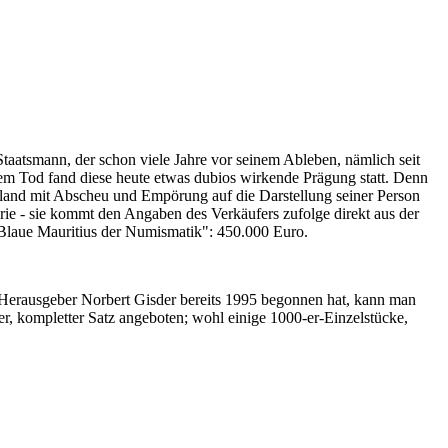
Staatsmann, der schon viele Jahre vor seinem Ableben, nämlich seit
nem Tod fand diese heute etwas dubios wirkende Prägung statt. Denn
iland mit Abscheu und Empörung auf die Darstellung seiner Person
erie - sie kommt den Angaben des Verkäufers zufolge direkt aus der
 "Blaue Mauritius der Numismatik": 450.000 Euro.
-Herausgeber Norbert Gisder bereits 1995 begonnen hat, kann man
r, kompletter Satz angeboten; wohl einige 1000-er-Einzelstücke,