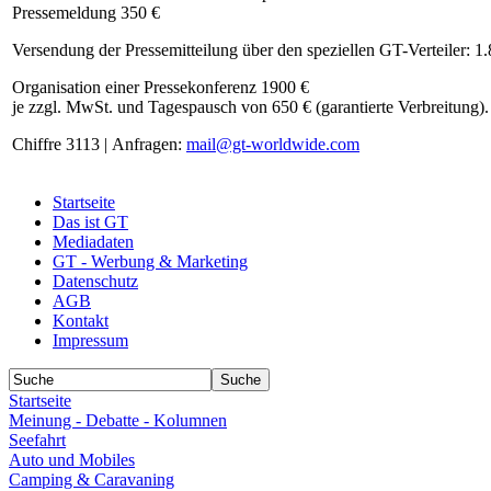
Pressemeldung 350 €
Versendung der Pressemitteilung über den speziellen GT-Verteiler: 1
Organisation einer Pressekonferenz 1900 €
je zzgl. MwSt. und Tagespausch von 650 € (garantierte Verbreitung).
Chiffre 3113 | Anfragen:
mail@gt-worldwide.com
Startseite
Das ist GT
Mediadaten
GT - Werbung & Marketing
Datenschutz
AGB
Kontakt
Impressum
Startseite
Meinung - Debatte - Kolumnen
Seefahrt
Auto und Mobiles
Camping & Caravaning