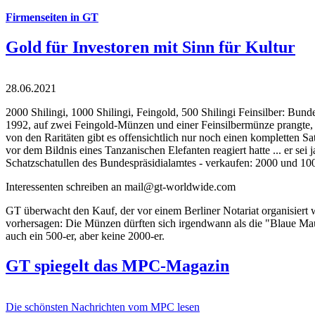
Firmenseiten in GT
Gold für Investoren mit Sinn für Kultur
28.06.2021
2000 Shilingi, 1000 Shilingi, Feingold, 500 Shilingi Feinsilber: Bun
1992, auf zwei Feingold-Münzen und einer Feinsilbermünze prangte, d
von den Raritäten gibt es offensichtlich nur noch einen kompletten
vor dem Bildnis eines Tanzanischen Elefanten reagiert hatte ... er se
Schatzschatullen des Bundespräsidialamtes - verkaufen: 2000 und 1000
Interessenten schreiben an mail@gt-worldwide.com
GT überwacht den Kauf, der vor einem Berliner Notariat organisiert
vorhersagen: Die Münzen dürften sich irgendwann als die "Blaue Maur
auch ein 500-er, aber keine 2000-er.
GT spiegelt das MPC-Magazin
Die schönsten Nachrichten vom MPC lesen