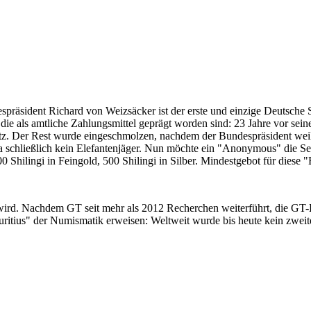
despräsident Richard von Weizsäcker ist der erste und einzige Deutsche 
ie als amtliche Zahlungsmittel geprägt worden sind: 23 Jahre vor sei
 Satz. Der Rest wurde eingeschmolzen, nachdem der Bundespräsident we
i ja schließlich kein Elefantenjäger. Nun möchte ein "Anonymous" die S
 Shilingi in Feingold, 500 Shilingi in Silber. Mindestgebot für diese
 wird. Nachdem GT seit mehr als 2012 Recherchen weiterführt, die GT
itius" der Numismatik erweisen: Weltweit wurde bis heute kein zweite