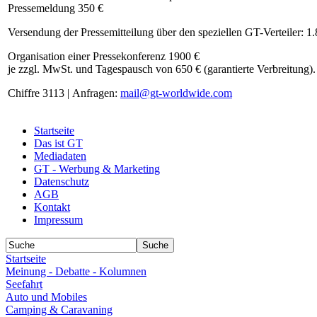
Pressemeldung 350 €
Versendung der Pressemitteilung über den speziellen GT-Verteiler: 1
Organisation einer Pressekonferenz 1900 €
je zzgl. MwSt. und Tagespausch von 650 € (garantierte Verbreitung).
Chiffre 3113 | Anfragen:
mail@gt-worldwide.com
Startseite
Das ist GT
Mediadaten
GT - Werbung & Marketing
Datenschutz
AGB
Kontakt
Impressum
Startseite
Meinung - Debatte - Kolumnen
Seefahrt
Auto und Mobiles
Camping & Caravaning