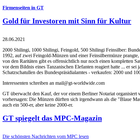
Firmenseiten in GT
Gold für Investoren mit Sinn für Kultur
28.06.2021
2000 Shilingi, 1000 Shilingi, Feingold, 500 Shilingi Feinsilber: Bun
1992, auf zwei Feingold-Münzen und einer Feinsilbermünze prangte, d
von den Raritäten gibt es offensichtlich nur noch einen kompletten
vor dem Bildnis eines Tanzanischen Elefanten reagiert hatte ... er se
Schatzschatullen des Bundespräsidialamtes - verkaufen: 2000 und 1000
Interessenten schreiben an mail@gt-worldwide.com
GT überwacht den Kauf, der vor einem Berliner Notariat organisiert
vorhersagen: Die Münzen dürften sich irgendwann als die "Blaue Maur
auch ein 500-er, aber keine 2000-er.
GT spiegelt das MPC-Magazin
Die schönsten Nachrichten vom MPC lesen