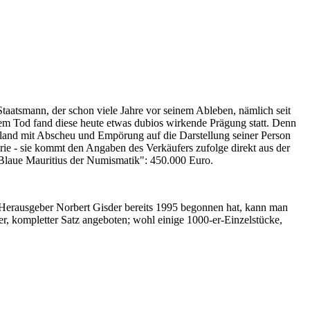
Staatsmann, der schon viele Jahre vor seinem Ableben, nämlich seit
nem Tod fand diese heute etwas dubios wirkende Prägung statt. Denn
iland mit Abscheu und Empörung auf die Darstellung seiner Person
erie - sie kommt den Angaben des Verkäufers zufolge direkt aus der
 "Blaue Mauritius der Numismatik": 450.000 Euro.
-Herausgeber Norbert Gisder bereits 1995 begonnen hat, kann man
r, kompletter Satz angeboten; wohl einige 1000-er-Einzelstücke,