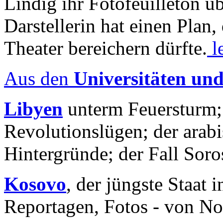
Lindig ihr Fotofeuilleton üb
Darstellerin hat einen Plan,
Theater bereichern dürfte.
l
Aus den
Universitäten un
Libyen
unterm Feuersturm;
Revolutionslügen; der arab
Hintergründe; der Fall Sor
Kosovo
, der jüngste Staat
Reportagen, Fotos - von No