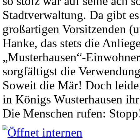
so stolz war auf seine ach s
Stadtverwaltung. Da gibt es
großartigen Vorsitzenden (
Hanke, das stets die Anlieg
„Musterhausen“-Einwohners
sorgfältigst die Verwendung
Soweit die Mär! Doch leider
in Königs Wusterhausen ih
Die Menschen rufen: Stopp