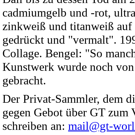
cadmiumgelb und -rot, ultr
zinkweiß und titanweiß auf d
gedrückt und "vermalt". 199
Collage. Bengel: "So manc
Kunstwerk wurde noch von Da
gebracht.
Der Privat-Sammler, dem die
gegen Gebot über GT zum Ve
schreiben an:
mail@gt-wor