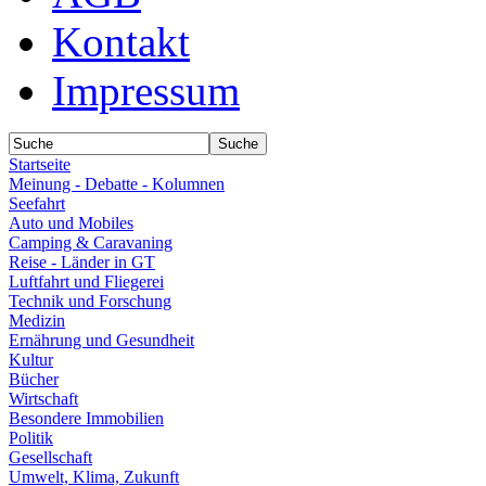
Kontakt
Impressum
Startseite
Meinung - Debatte - Kolumnen
Seefahrt
Auto und Mobiles
Camping & Caravaning
Reise - Länder in GT
Luftfahrt und Fliegerei
Technik und Forschung
Medizin
Ernährung und Gesundheit
Kultur
Bücher
Wirtschaft
Besondere Immobilien
Politik
Gesellschaft
Umwelt, Klima, Zukunft