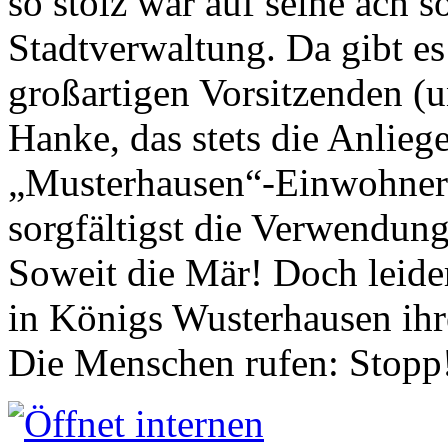
so stolz war auf seine ach s
Stadtverwaltung. Da gibt es
großartigen Vorsitzenden (
Hanke, das stets die Anlieg
„Musterhausen“-Einwohners
sorgfältigst die Verwendung
Soweit die Mär! Doch leider
in Königs Wusterhausen ih
Die Menschen rufen: Stopp