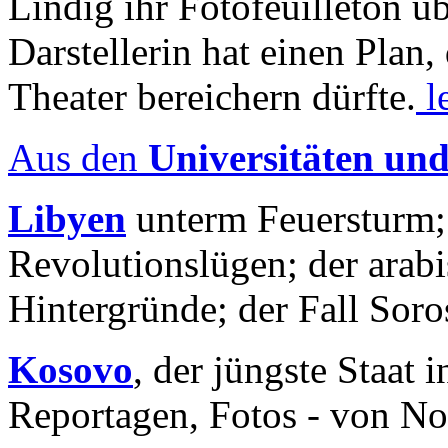
Lindig ihr Fotofeuilleton üb
Darstellerin hat einen Plan,
Theater bereichern dürfte.
l
Aus den
Universitäten un
Libyen
unterm Feuersturm;
Revolutionslügen; der arab
Hintergründe; der Fall Sor
Kosovo
, der jüngste Staat
Reportagen, Fotos - von No