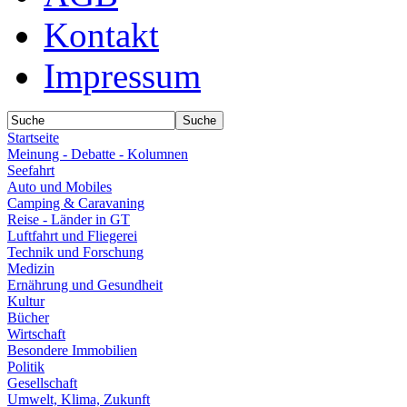
Kontakt
Impressum
Startseite
Meinung - Debatte - Kolumnen
Seefahrt
Auto und Mobiles
Camping & Caravaning
Reise - Länder in GT
Luftfahrt und Fliegerei
Technik und Forschung
Medizin
Ernährung und Gesundheit
Kultur
Bücher
Wirtschaft
Besondere Immobilien
Politik
Gesellschaft
Umwelt, Klima, Zukunft