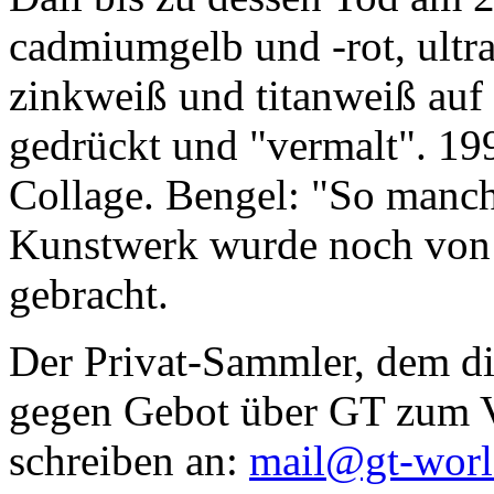
cadmiumgelb und -rot, ultr
zinkweiß und titanweiß auf d
gedrückt und "vermalt". 199
Collage. Bengel: "So manc
Kunstwerk wurde noch von Da
gebracht.
Der Privat-Sammler, dem die
gegen Gebot über GT zum Ve
schreiben an:
mail@gt-wor