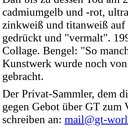
cadmiumgelb und -rot, ultr
zinkweiß und titanweiß auf d
gedrückt und "vermalt". 199
Collage. Bengel: "So manc
Kunstwerk wurde noch von Da
gebracht.
Der Privat-Sammler, dem die
gegen Gebot über GT zum Ve
schreiben an:
mail@gt-wor