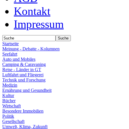
Kontakt
Impressum
Startseite
Meinung - Debatte - Kolumnen
Seefahrt
Auto und Mobiles
Camping & Caravaning
Reise - Länder in GT
Luftfahrt und Fliegerei
Technik und Forschung
Medizin
Ernährung und Gesundheit
Kultur
Bücher
Wirtschaft
Besondere Immobilien
Politik
Gesellschaft
Umwelt, Klima, Zukunft