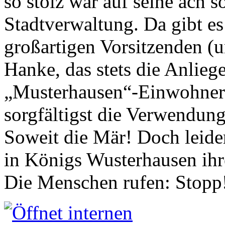
so stolz war auf seine ach s
Stadtverwaltung. Da gibt es
großartigen Vorsitzenden (
Hanke, das stets die Anlieg
„Musterhausen“-Einwohners
sorgfältigst die Verwendung
Soweit die Mär! Doch leider
in Königs Wusterhausen ih
Die Menschen rufen: Stopp