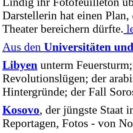
Lindig ihr Fotofeuilleton üb
Darstellerin hat einen Plan,
Theater bereichern dürfte.
l
Aus den
Universitäten un
Libyen
unterm Feuersturm;
Revolutionslügen; der arab
Hintergründe; der Fall Sor
Kosovo
, der jüngste Staat
Reportagen, Fotos - von No