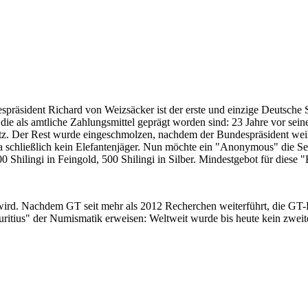
despräsident Richard von Weizsäcker ist der erste und einzige Deutsche 
ie als amtliche Zahlungsmittel geprägt worden sind: 23 Jahre vor sei
 Satz. Der Rest wurde eingeschmolzen, nachdem der Bundespräsident we
i ja schließlich kein Elefantenjäger. Nun möchte ein "Anonymous" die S
 Shilingi in Feingold, 500 Shilingi in Silber. Mindestgebot für diese
 wird. Nachdem GT seit mehr als 2012 Recherchen weiterführt, die GT
itius" der Numismatik erweisen: Weltweit wurde bis heute kein zweite