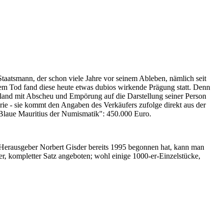
Staatsmann, der schon viele Jahre vor seinem Ableben, nämlich seit
nem Tod fand diese heute etwas dubios wirkende Prägung statt. Denn
iland mit Abscheu und Empörung auf die Darstellung seiner Person
erie - sie kommt den Angaben des Verkäufers zufolge direkt aus der
 "Blaue Mauritius der Numismatik": 450.000 Euro.
-Herausgeber Norbert Gisder bereits 1995 begonnen hat, kann man
r, kompletter Satz angeboten; wohl einige 1000-er-Einzelstücke,