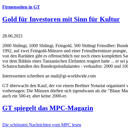
Firmenseiten in GT
Gold für Investoren mit Sinn für Kultur
28.06.2021
2000 Shilingi, 1000 Shilingi, Feingold, 500 Shilingi Feinsilber: Bun
1992, auf zwei Feingold-Münzen und einer Feinsilbermünze prangte, d
von den Raritäten gibt es offensichtlich nur noch einen kompletten
vor dem Bildnis eines Tanzanischen Elefanten reagiert hatte ... er se
Schatzschatullen des Bundespräsidialamtes - verkaufen: 2000 und 1000
Interessenten schreiben an mail@gt-worldwide.com
GT überwacht den Kauf, der vor einem Berliner Notariat organisiert
vorhersagen: Die Münzen dürften sich irgendwann als die "Blaue Maur
auch ein 500-er, aber keine 2000-er.
GT spiegelt das MPC-Magazin
Die schönsten Nachrichten vom MPC lesen