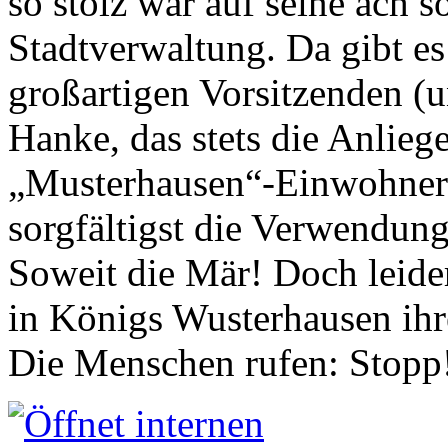
so stolz war auf seine ach s
Stadtverwaltung. Da gibt es
großartigen Vorsitzenden (
Hanke, das stets die Anlieg
„Musterhausen“-Einwohners
sorgfältigst die Verwendung
Soweit die Mär! Doch leider
in Königs Wusterhausen ih
Die Menschen rufen: Stopp