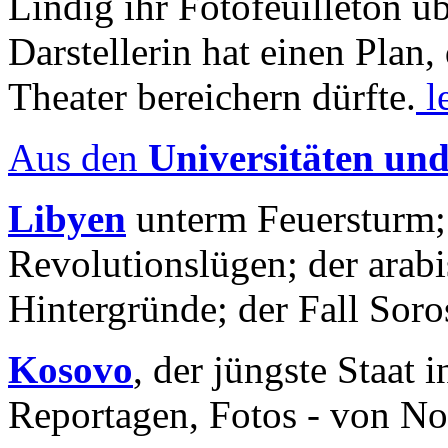
Lindig ihr Fotofeuilleton üb
Darstellerin hat einen Plan,
Theater bereichern dürfte.
l
Aus den
Universitäten un
Libyen
unterm Feuersturm;
Revolutionslügen; der arab
Hintergründe; der Fall Sor
Kosovo
, der jüngste Staat
Reportagen, Fotos - von No