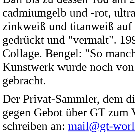
cadmiumgelb und -rot, ultr
zinkweiß und titanweiß auf d
gedrückt und "vermalt". 199
Collage. Bengel: "So manc
Kunstwerk wurde noch von Da
gebracht.
Der Privat-Sammler, dem die
gegen Gebot über GT zum Ve
schreiben an:
mail@gt-wor