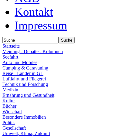
Kontakt
Impressum
Startseite
Meinung - Debatte - Kolumnen
Seefahrt
Auto und Mobiles
Camping & Caravaning
Reise - Länder in GT
Luftfahrt und Fliegerei
Technik und Forschung
Medizin
Ernährung und Gesundheit
Kultur
Bücher
Wirtschaft
Besondere Immobilien
Politik
Gesellschaft
Umwelt, Klima, Zukunft