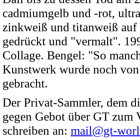
cadmiumgelb und -rot, ultr
zinkweiß und titanweiß auf d
gedrückt und "vermalt". 199
Collage. Bengel: "So manc
Kunstwerk wurde noch von Da
gebracht.
Der Privat-Sammler, dem die
gegen Gebot über GT zum Ve
schreiben an:
mail@gt-wor