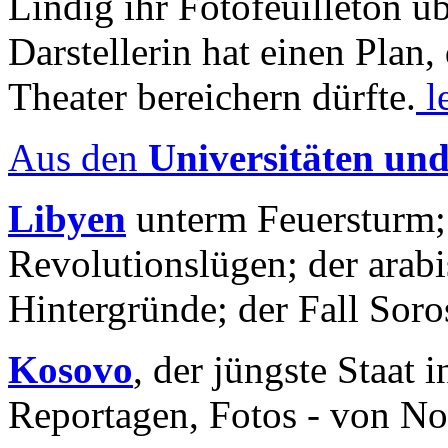
Lindig ihr Fotofeuilleton üb
Darstellerin hat einen Plan,
Theater bereichern dürfte.
l
Aus den
Universitäten un
Libyen
unterm Feuersturm;
Revolutionslügen; der arab
Hintergründe; der Fall Sor
Kosovo
, der jüngste Staat
Reportagen, Fotos - von No