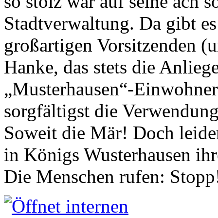
so stolz war auf seine ach s
Stadtverwaltung. Da gibt es
großartigen Vorsitzenden (
Hanke, das stets die Anlieg
„Musterhausen“-Einwohners
sorgfältigst die Verwendung
Soweit die Mär! Doch leider
in Königs Wusterhausen ih
Die Menschen rufen: Stopp