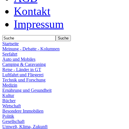
Kontakt
Impressum
Startseite
Meinung - Debatte - Kolumnen
Seefahrt
Auto und Mobiles
Camping & Caravaning
Reise - Länder in GT
Luftfahrt und Fliegerei
Technik und Forschung
Medizin
Ernährung und Gesundheit
Kultur
Bücher
Wirtschaft
Besondere Immobilien
Politik
Gesellschaft
Umwelt, Klima, Zukunft