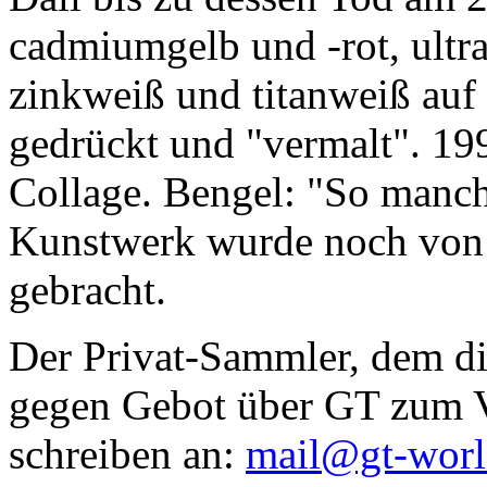
cadmiumgelb und -rot, ultr
zinkweiß und titanweiß auf d
gedrückt und "vermalt". 199
Collage. Bengel: "So manc
Kunstwerk wurde noch von Da
gebracht.
Der Privat-Sammler, dem die
gegen Gebot über GT zum Ve
schreiben an:
mail@gt-wor