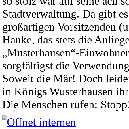
so stolz war auf seine ach s
Stadtverwaltung. Da gibt es
großartigen Vorsitzenden (
Hanke, das stets die Anlieg
„Musterhausen“-Einwohners
sorgfältigst die Verwendung
Soweit die Mär! Doch leider
in Königs Wusterhausen ih
Die Menschen rufen: Stopp