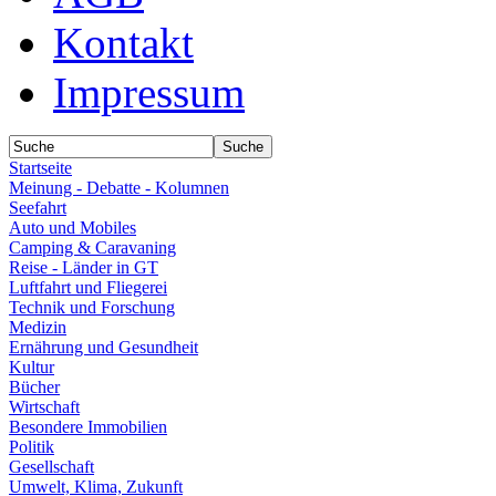
Kontakt
Impressum
Startseite
Meinung - Debatte - Kolumnen
Seefahrt
Auto und Mobiles
Camping & Caravaning
Reise - Länder in GT
Luftfahrt und Fliegerei
Technik und Forschung
Medizin
Ernährung und Gesundheit
Kultur
Bücher
Wirtschaft
Besondere Immobilien
Politik
Gesellschaft
Umwelt, Klima, Zukunft