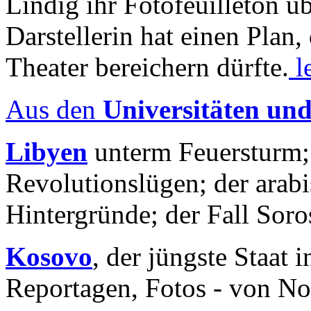
Lindig ihr Fotofeuilleton üb
Darstellerin hat einen Plan,
Theater bereichern dürfte.
l
Aus den
Universitäten un
Libyen
unterm Feuersturm;
Revolutionslügen; der arab
Hintergründe; der Fall Sor
Kosovo
, der jüngste Staat
Reportagen, Fotos - von No