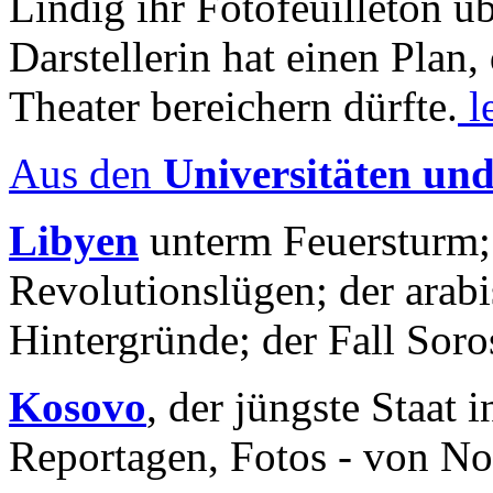
Lindig ihr Fotofeuilleton üb
Darstellerin hat einen Plan,
Theater bereichern dürfte.
l
Aus den
Universitäten un
Libyen
unterm Feuersturm;
Revolutionslügen; der arab
Hintergründe; der Fall Sor
Kosovo
, der jüngste Staat
Reportagen, Fotos - von No