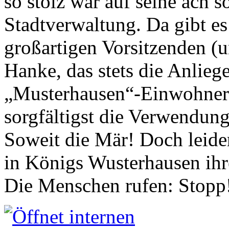
so stolz war auf seine ach s
Stadtverwaltung. Da gibt es
großartigen Vorsitzenden (
Hanke, das stets die Anlieg
„Musterhausen“-Einwohners
sorgfältigst die Verwendung
Soweit die Mär! Doch leider
in Königs Wusterhausen ih
Die Menschen rufen: Stopp