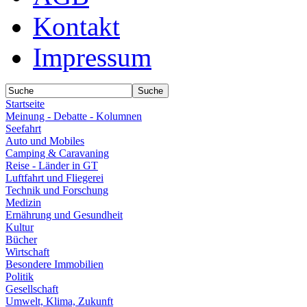
Kontakt
Impressum
Startseite
Meinung - Debatte - Kolumnen
Seefahrt
Auto und Mobiles
Camping & Caravaning
Reise - Länder in GT
Luftfahrt und Fliegerei
Technik und Forschung
Medizin
Ernährung und Gesundheit
Kultur
Bücher
Wirtschaft
Besondere Immobilien
Politik
Gesellschaft
Umwelt, Klima, Zukunft