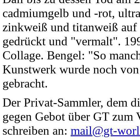
cadmiumgelb und -rot, ultr
zinkweiß und titanweiß auf d
gedrückt und "vermalt". 199
Collage. Bengel: "So manc
Kunstwerk wurde noch von Da
gebracht.
Der Privat-Sammler, dem die
gegen Gebot über GT zum Ve
schreiben an:
mail@gt-wor