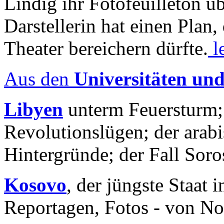
Lindig ihr Fotofeuilleton üb
Darstellerin hat einen Plan,
Theater bereichern dürfte.
l
Aus den
Universitäten un
Libyen
unterm Feuersturm;
Revolutionslügen; der arab
Hintergründe; der Fall Sor
Kosovo
, der jüngste Staat
Reportagen, Fotos - von No