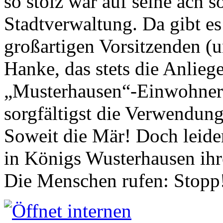
so stolz war auf seine ach s
Stadtverwaltung. Da gibt es
großartigen Vorsitzenden (
Hanke, das stets die Anlieg
„Musterhausen“-Einwohners
sorgfältigst die Verwendung
Soweit die Mär! Doch leider
in Königs Wusterhausen ih
Die Menschen rufen: Stopp