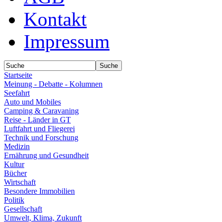
Kontakt
Impressum
Startseite
Meinung - Debatte - Kolumnen
Seefahrt
Auto und Mobiles
Camping & Caravaning
Reise - Länder in GT
Luftfahrt und Fliegerei
Technik und Forschung
Medizin
Ernährung und Gesundheit
Kultur
Bücher
Wirtschaft
Besondere Immobilien
Politik
Gesellschaft
Umwelt, Klima, Zukunft