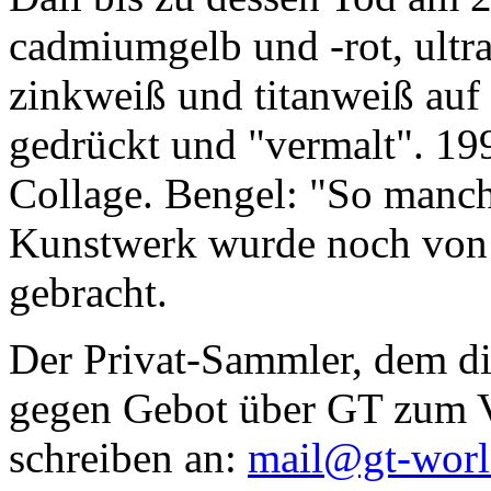
cadmiumgelb und -rot, ultr
zinkweiß und titanweiß auf d
gedrückt und "vermalt". 199
Collage. Bengel: "So manc
Kunstwerk wurde noch von Da
gebracht.
Der Privat-Sammler, dem die
gegen Gebot über GT zum Ve
schreiben an:
mail@gt-wor