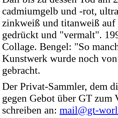
cadmiumgelb und -rot, ultr
zinkweiß und titanweiß auf d
gedrückt und "vermalt". 199
Collage. Bengel: "So manc
Kunstwerk wurde noch von Da
gebracht.
Der Privat-Sammler, dem die
gegen Gebot über GT zum Ve
schreiben an:
mail@gt-wor