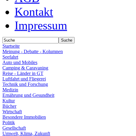
Kontakt
Impressum
Startseite
Meinung - Debatte - Kolumnen
Seefahrt
Auto und Mobiles
Camping & Caravaning
Reise - Länder in GT
Luftfahrt und Fliegerei
Technik und Forschung
Medizin
Ernährung und Gesundheit
Kultur
Bücher
Wirtschaft
Besondere Immobilien
Politik
Gesellschaft
Umwelt, Klima, Zukunft