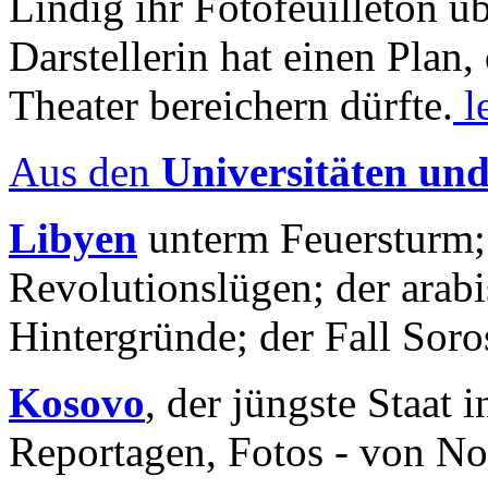
Lindig ihr Fotofeuilleton üb
Darstellerin hat einen Plan,
Theater bereichern dürfte.
l
Aus den
Universitäten un
Libyen
unterm Feuersturm;
Revolutionslügen; der arab
Hintergründe; der Fall Sor
Kosovo
, der jüngste Staat
Reportagen, Fotos - von No