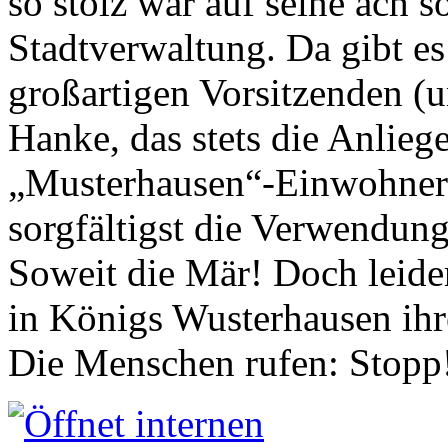
so stolz war auf seine ach s
Stadtverwaltung. Da gibt es
großartigen Vorsitzenden (
Hanke, das stets die Anlieg
„Musterhausen“-Einwohners
sorgfältigst die Verwendung
Soweit die Mär! Doch leider
in Königs Wusterhausen ih
Die Menschen rufen: Stopp