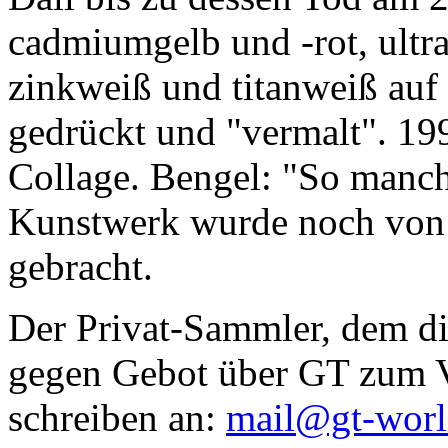
cadmiumgelb und -rot, ultr
zinkweiß und titanweiß auf d
gedrückt und "vermalt". 199
Collage. Bengel: "So manc
Kunstwerk wurde noch von Da
gebracht.
Der Privat-Sammler, dem die
gegen Gebot über GT zum Ve
schreiben an:
mail@gt-wor