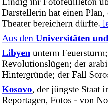
Lindig ihr Fotofeuilleton üb
Darstellerin hat einen Plan,
Theater bereichern dürfte.
l
Aus den
Universitäten un
Libyen
unterm Feuersturm;
Revolutionslügen; der arab
Hintergründe; der Fall Sor
Kosovo
, der jüngste Staat
Reportagen, Fotos - von No