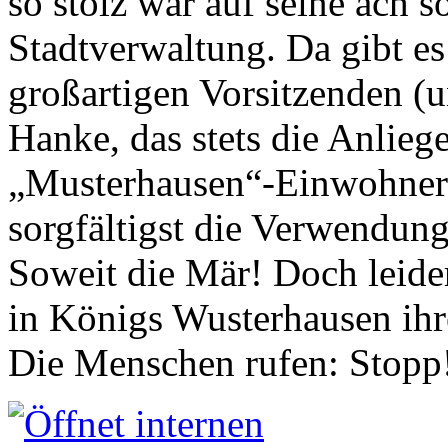
so stolz war auf seine ach s
Stadtverwaltung. Da gibt es
großartigen Vorsitzenden (
Hanke, das stets die Anlieg
„Musterhausen“-Einwohners
sorgfältigst die Verwendung
Soweit die Mär! Doch leider
in Königs Wusterhausen ih
Die Menschen rufen: Stopp