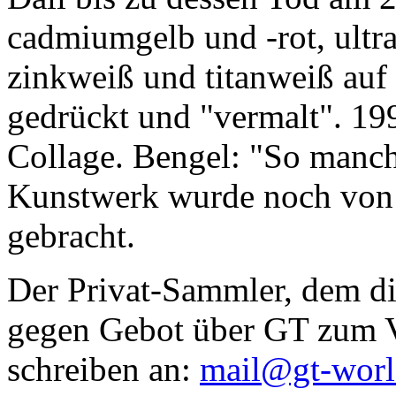
cadmiumgelb und -rot, ultr
zinkweiß und titanweiß auf d
gedrückt und "vermalt". 199
Collage. Bengel: "So manc
Kunstwerk wurde noch von Da
gebracht.
Der Privat-Sammler, dem die
gegen Gebot über GT zum Ve
schreiben an:
mail@gt-wor