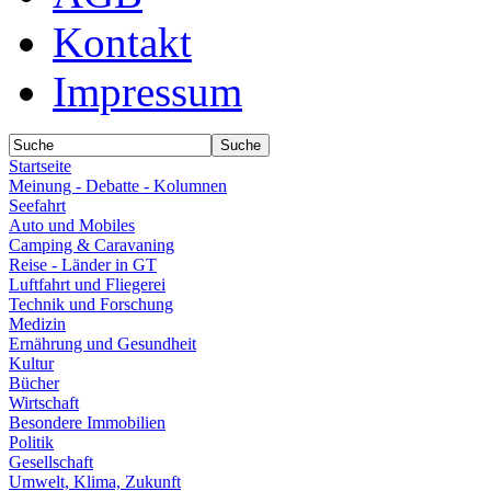
Kontakt
Impressum
Startseite
Meinung - Debatte - Kolumnen
Seefahrt
Auto und Mobiles
Camping & Caravaning
Reise - Länder in GT
Luftfahrt und Fliegerei
Technik und Forschung
Medizin
Ernährung und Gesundheit
Kultur
Bücher
Wirtschaft
Besondere Immobilien
Politik
Gesellschaft
Umwelt, Klima, Zukunft