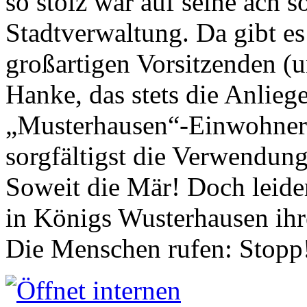
so stolz war auf seine ach s
Stadtverwaltung. Da gibt es
großartigen Vorsitzenden (
Hanke, das stets die Anlieg
„Musterhausen“-Einwohners
sorgfältigst die Verwendung
Soweit die Mär! Doch leider
in Königs Wusterhausen ih
Die Menschen rufen: Stopp