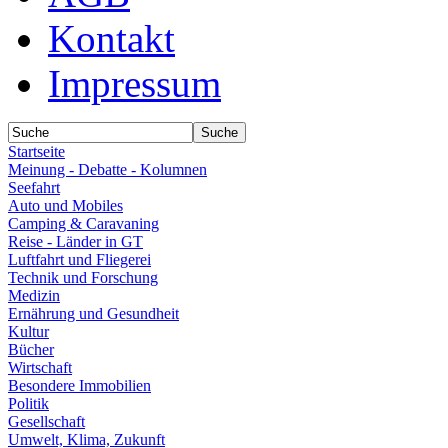
Kontakt
Impressum
Startseite
Meinung - Debatte - Kolumnen
Seefahrt
Auto und Mobiles
Camping & Caravaning
Reise - Länder in GT
Luftfahrt und Fliegerei
Technik und Forschung
Medizin
Ernährung und Gesundheit
Kultur
Bücher
Wirtschaft
Besondere Immobilien
Politik
Gesellschaft
Umwelt, Klima, Zukunft