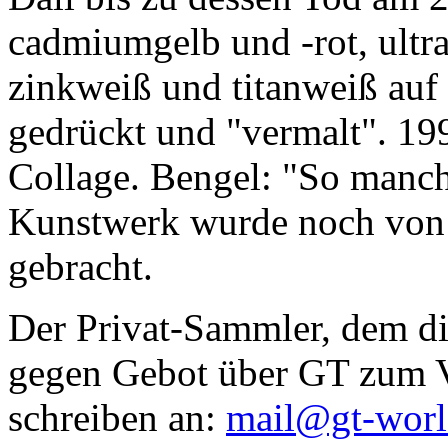
cadmiumgelb und -rot, ultr
zinkweiß und titanweiß auf d
gedrückt und "vermalt". 199
Collage. Bengel: "So manc
Kunstwerk wurde noch von Da
gebracht.
Der Privat-Sammler, dem die
gegen Gebot über GT zum Ve
schreiben an:
mail@gt-wor