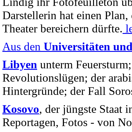
Lindig ihr Fotofeuilleton üb
Darstellerin hat einen Plan,
Theater bereichern dürfte.
l
Aus den
Universitäten un
Libyen
unterm Feuersturm;
Revolutionslügen; der arab
Hintergründe; der Fall Sor
Kosovo
, der jüngste Staat
Reportagen, Fotos - von No