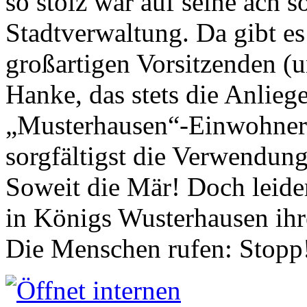
so stolz war auf seine ach s
Stadtverwaltung. Da gibt es
großartigen Vorsitzenden (
Hanke, das stets die Anlieg
„Musterhausen“-Einwohners
sorgfältigst die Verwendung
Soweit die Mär! Doch leider
in Königs Wusterhausen ih
Die Menschen rufen: Stopp