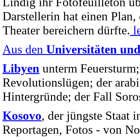
Lindig ihr Fotofeuilleton üb
Darstellerin hat einen Plan,
Theater bereichern dürfte.
l
Aus den
Universitäten un
Libyen
unterm Feuersturm;
Revolutionslügen; der arab
Hintergründe; der Fall Sor
Kosovo
, der jüngste Staat
Reportagen, Fotos - von No