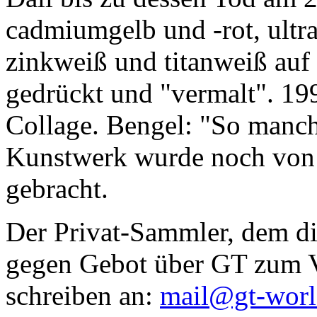
cadmiumgelb und -rot, ultr
zinkweiß und titanweiß auf d
gedrückt und "vermalt". 199
Collage. Bengel: "So manc
Kunstwerk wurde noch von Da
gebracht.
Der Privat-Sammler, dem die
gegen Gebot über GT zum Ve
schreiben an:
mail@gt-wor