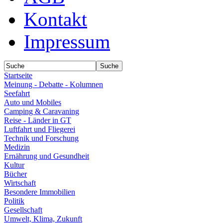
Kontakt
Impressum
Startseite
Meinung - Debatte - Kolumnen
Seefahrt
Auto und Mobiles
Camping & Caravaning
Reise - Länder in GT
Luftfahrt und Fliegerei
Technik und Forschung
Medizin
Ernährung und Gesundheit
Kultur
Bücher
Wirtschaft
Besondere Immobilien
Politik
Gesellschaft
Umwelt, Klima, Zukunft