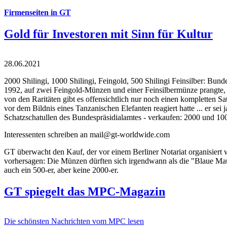
Firmenseiten in GT
Gold für Investoren mit Sinn für Kultur
28.06.2021
2000 Shilingi, 1000 Shilingi, Feingold, 500 Shilingi Feinsilber: Bun
1992, auf zwei Feingold-Münzen und einer Feinsilbermünze prangte, d
von den Raritäten gibt es offensichtlich nur noch einen kompletten
vor dem Bildnis eines Tanzanischen Elefanten reagiert hatte ... er se
Schatzschatullen des Bundespräsidialamtes - verkaufen: 2000 und 1000
Interessenten schreiben an mail@gt-worldwide.com
GT überwacht den Kauf, der vor einem Berliner Notariat organisiert
vorhersagen: Die Münzen dürften sich irgendwann als die "Blaue Maur
auch ein 500-er, aber keine 2000-er.
GT spiegelt das MPC-Magazin
Die schönsten Nachrichten vom MPC lesen