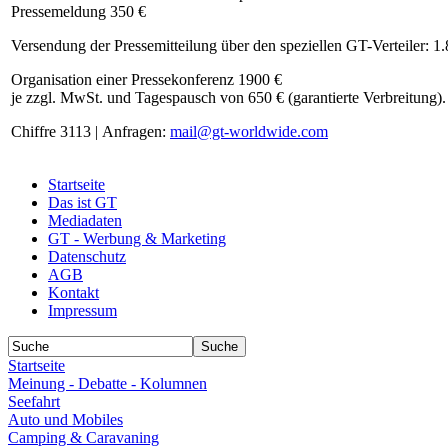
Pressemeldung 350 €
Versendung der Pressemitteilung über den speziellen GT-Verteiler: 1
Organisation einer Pressekonferenz 1900 €
je zzgl. MwSt. und Tagespausch von 650 € (garantierte Verbreitung).
Chiffre 3113 | Anfragen:
mail@gt-worldwide.com
Startseite
Das ist GT
Mediadaten
GT - Werbung & Marketing
Datenschutz
AGB
Kontakt
Impressum
Startseite
Meinung - Debatte - Kolumnen
Seefahrt
Auto und Mobiles
Camping & Caravaning