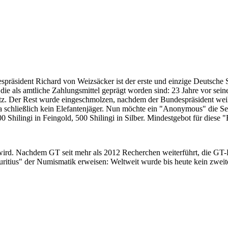
despräsident Richard von Weizsäcker ist der erste und einzige Deutsche 
ie als amtliche Zahlungsmittel geprägt worden sind: 23 Jahre vor sei
 Satz. Der Rest wurde eingeschmolzen, nachdem der Bundespräsident we
i ja schließlich kein Elefantenjäger. Nun möchte ein "Anonymous" die S
 Shilingi in Feingold, 500 Shilingi in Silber. Mindestgebot für diese
 wird. Nachdem GT seit mehr als 2012 Recherchen weiterführt, die GT
itius" der Numismatik erweisen: Weltweit wurde bis heute kein zweite