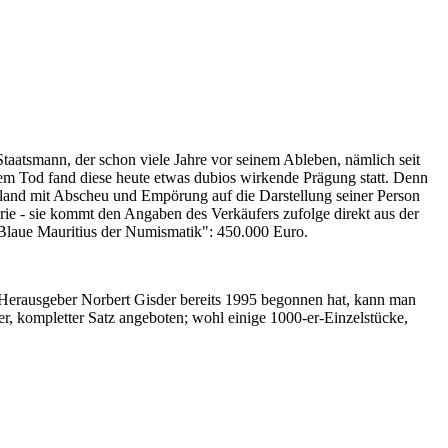
Staatsmann, der schon viele Jahre vor seinem Ableben, nämlich seit
nem Tod fand diese heute etwas dubios wirkende Prägung statt. Denn
iland mit Abscheu und Empörung auf die Darstellung seiner Person
erie - sie kommt den Angaben des Verkäufers zufolge direkt aus der
 "Blaue Mauritius der Numismatik": 450.000 Euro.
-Herausgeber Norbert Gisder bereits 1995 begonnen hat, kann man
r, kompletter Satz angeboten; wohl einige 1000-er-Einzelstücke,