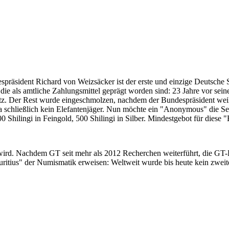
despräsident Richard von Weizsäcker ist der erste und einzige Deutsche 
ie als amtliche Zahlungsmittel geprägt worden sind: 23 Jahre vor sei
 Satz. Der Rest wurde eingeschmolzen, nachdem der Bundespräsident we
i ja schließlich kein Elefantenjäger. Nun möchte ein "Anonymous" die S
 Shilingi in Feingold, 500 Shilingi in Silber. Mindestgebot für diese
 wird. Nachdem GT seit mehr als 2012 Recherchen weiterführt, die GT
itius" der Numismatik erweisen: Weltweit wurde bis heute kein zweite