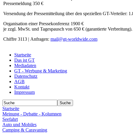
Pressemeldung 350 €
Versendung der Pressemitteilung über den speziellen GT-Verteiler: 1
Organisation einer Pressekonferenz 1900 €
je zzgl. MwSt. und Tagespausch von 650 € (garantierte Verbreitung).
Chiffre 3113 | Anfragen:
mail@gt-worldwide.com
Startseite
Das ist GT
Mediadaten
GT - Werbung & Marketing
Datenschutz
AGB
Kontakt
Impressum
Startseite
Meinung - Debatte - Kolumnen
Seefahrt
Auto und Mobiles
Camping & Caravaning