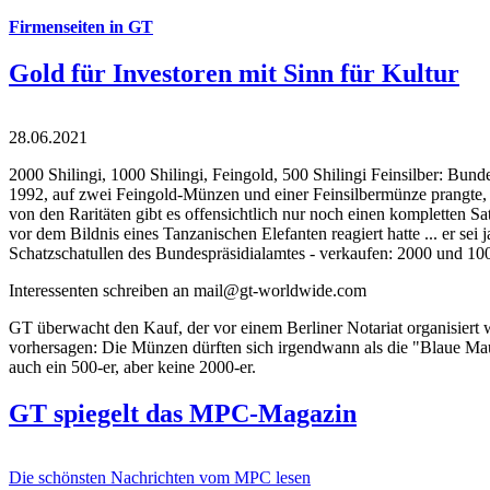
Firmenseiten in GT
Gold für Investoren mit Sinn für Kultur
28.06.2021
2000 Shilingi, 1000 Shilingi, Feingold, 500 Shilingi Feinsilber: Bun
1992, auf zwei Feingold-Münzen und einer Feinsilbermünze prangte, d
von den Raritäten gibt es offensichtlich nur noch einen kompletten
vor dem Bildnis eines Tanzanischen Elefanten reagiert hatte ... er se
Schatzschatullen des Bundespräsidialamtes - verkaufen: 2000 und 1000
Interessenten schreiben an mail@gt-worldwide.com
GT überwacht den Kauf, der vor einem Berliner Notariat organisiert
vorhersagen: Die Münzen dürften sich irgendwann als die "Blaue Maur
auch ein 500-er, aber keine 2000-er.
GT spiegelt das MPC-Magazin
Die schönsten Nachrichten vom MPC lesen