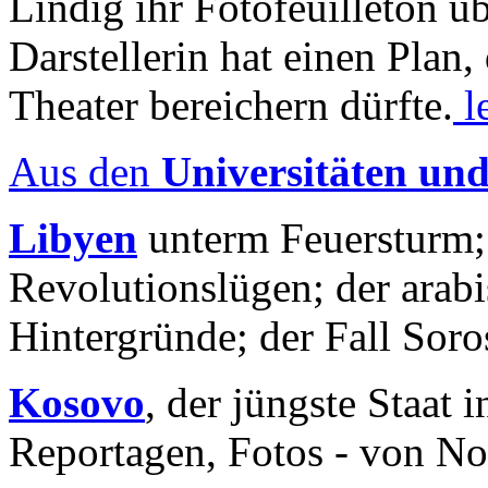
Lindig ihr Fotofeuilleton üb
Darstellerin hat einen Plan,
Theater bereichern dürfte.
l
Aus den
Universitäten un
Libyen
unterm Feuersturm;
Revolutionslügen; der arab
Hintergründe; der Fall Sor
Kosovo
, der jüngste Staat
Reportagen, Fotos - von No