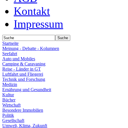
Kontakt
Impressum
Startseite
Meinung - Debatte - Kolumnen
Seefahrt
Auto und Mobiles
Camping & Caravaning
Reise - Länder in GT
Luftfahrt und Fliegerei
Technik und Forschung
Medizin
Ernährung und Gesundheit
Kultur
Bücher
Wirtschaft
Besondere Immobilien
Politik
Gesellschaft
Umwelt, Klima, Zukunft