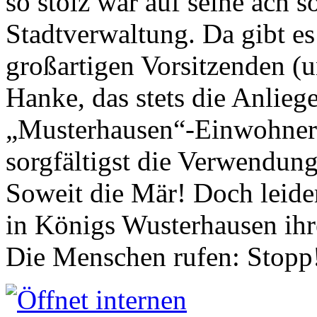
so stolz war auf seine ach s
Stadtverwaltung. Da gibt es
großartigen Vorsitzenden (
Hanke, das stets die Anlieg
„Musterhausen“-Einwohners
sorgfältigst die Verwendung
Soweit die Mär! Doch leider
in Königs Wusterhausen ih
Die Menschen rufen: Stopp