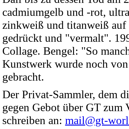
cadmiumgelb und -rot, ultr
zinkweiß und titanweiß auf d
gedrückt und "vermalt". 199
Collage. Bengel: "So manc
Kunstwerk wurde noch von Da
gebracht.
Der Privat-Sammler, dem die
gegen Gebot über GT zum Ve
schreiben an:
mail@gt-wor