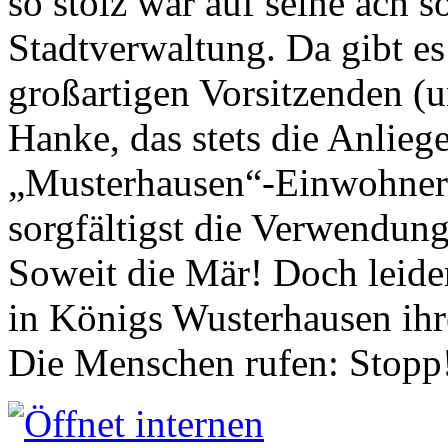
so stolz war auf seine ach s
Stadtverwaltung. Da gibt es
großartigen Vorsitzenden (
Hanke, das stets die Anlieg
„Musterhausen“-Einwohners
sorgfältigst die Verwendung
Soweit die Mär! Doch leider
in Königs Wusterhausen ih
Die Menschen rufen: Stopp