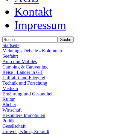
Kontakt
Impressum
Startseite
Meinung - Debatte - Kolumnen
Seefahrt
Auto und Mobiles
Camping & Caravaning
Reise - Länder in GT
Luftfahrt und Fliegerei
Technik und Forschung
Medizin
Ernährung und Gesundheit
Kultur
Bücher
Wirtschaft
Besondere Immobilien
Politik
Gesellschaft
Umwelt, Klima, Zukunft