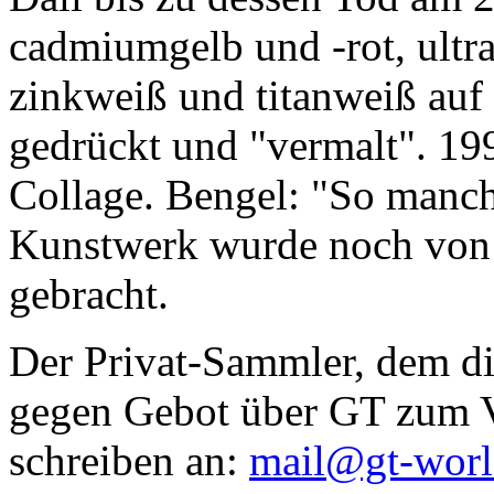
cadmiumgelb und -rot, ultr
zinkweiß und titanweiß auf d
gedrückt und "vermalt". 199
Collage. Bengel: "So manc
Kunstwerk wurde noch von Da
gebracht.
Der Privat-Sammler, dem die
gegen Gebot über GT zum Ve
schreiben an:
mail@gt-wor