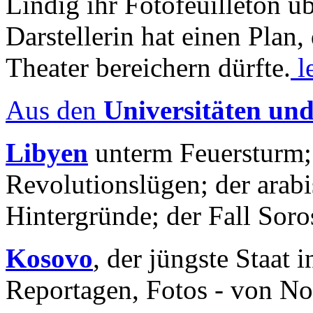
Lindig ihr Fotofeuilleton üb
Darstellerin hat einen Plan,
Theater bereichern dürfte.
l
Aus den
Universitäten un
Libyen
unterm Feuersturm;
Revolutionslügen; der arab
Hintergründe; der Fall Sor
Kosovo
, der jüngste Staat
Reportagen, Fotos - von No