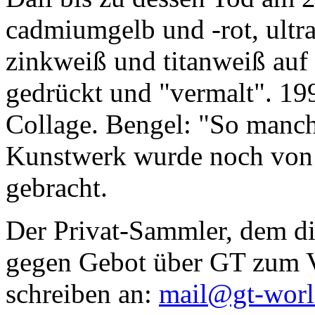
cadmiumgelb und -rot, ultr
zinkweiß und titanweiß auf d
gedrückt und "vermalt". 199
Collage. Bengel: "So manc
Kunstwerk wurde noch von Da
gebracht.
Der Privat-Sammler, dem die
gegen Gebot über GT zum Ve
schreiben an:
mail@gt-wor