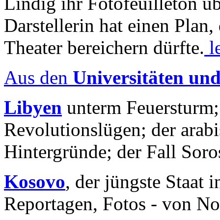
Lindig ihr Fotofeuilleton üb
Darstellerin hat einen Plan,
Theater bereichern dürfte.
l
Aus den
Universitäten un
Libyen
unterm Feuersturm;
Revolutionslügen; der arab
Hintergründe; der Fall Sor
Kosovo
, der jüngste Staat
Reportagen, Fotos - von No