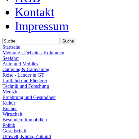
Kontakt
Impressum
Startseite
Meinung - Debatte - Kolumnen
Seefahrt
Auto und Mobiles
Camping & Caravaning
Reise - Länder in GT
Luftfahrt und Fliegerei
Technik und Forschung
Medizin
Ernährung und Gesundheit
Kultur
Bücher
Wirtschaft
Besondere Immobilien
Politik
Gesellschaft
Umwelt, Klima, Zukunft