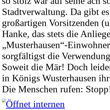
so stolz war auf seine ach s
Stadtverwaltung. Da gibt es
großartigen Vorsitzenden (
Hanke, das stets die Anlieg
„Musterhausen“-Einwohners
sorgfältigst die Verwendung
Soweit die Mär! Doch leider
in Königs Wusterhausen ih
Die Menschen rufen: Stopp