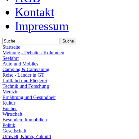
Kontakt
Impressum
Startseite
Meinung - Debatte - Kolumnen
Seefahrt
Auto und Mobiles
Camping & Caravaning
Reise - Länder in GT
Luftfahrt und Fliegerei
Technik und Forschung
Medizin
Ernährung und Gesundheit
Kultur
Bücher
Wirtschaft
Besondere Immobilien
Politik
Gesellschaft
Umwelt, Klima, Zukunft