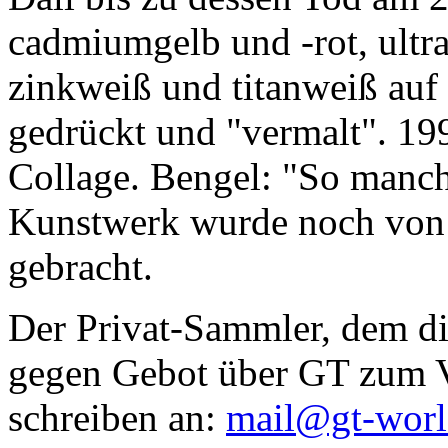
cadmiumgelb und -rot, ultr
zinkweiß und titanweiß auf d
gedrückt und "vermalt". 199
Collage. Bengel: "So manc
Kunstwerk wurde noch von Da
gebracht.
Der Privat-Sammler, dem die
gegen Gebot über GT zum Ve
schreiben an:
mail@gt-wor