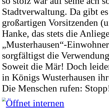
so stolz war auf seine ach s
Stadtverwaltung. Da gibt es
großartigen Vorsitzenden (
Hanke, das stets die Anlieg
„Musterhausen“-Einwohners
sorgfältigst die Verwendung
Soweit die Mär! Doch leider
in Königs Wusterhausen ih
Die Menschen rufen: Stopp