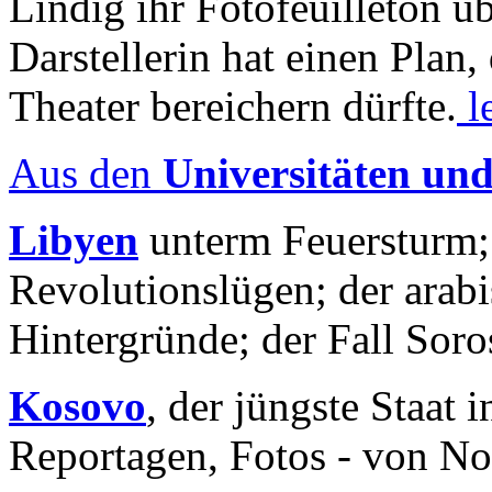
Lindig ihr Fotofeuilleton üb
Darstellerin hat einen Plan,
Theater bereichern dürfte.
l
Aus den
Universitäten un
Libyen
unterm Feuersturm;
Revolutionslügen; der arab
Hintergründe; der Fall Sor
Kosovo
, der jüngste Staat
Reportagen, Fotos - von No