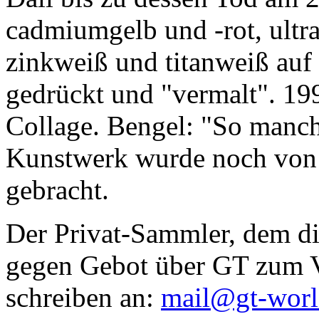
cadmiumgelb und -rot, ultr
zinkweiß und titanweiß auf d
gedrückt und "vermalt". 199
Collage. Bengel: "So manc
Kunstwerk wurde noch von Da
gebracht.
Der Privat-Sammler, dem die
gegen Gebot über GT zum Ve
schreiben an:
mail@gt-wor