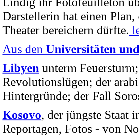
Lindig ihr Fotofeuilleton üb
Darstellerin hat einen Plan,
Theater bereichern dürfte.
l
Aus den
Universitäten un
Libyen
unterm Feuersturm;
Revolutionslügen; der arab
Hintergründe; der Fall Sor
Kosovo
, der jüngste Staat
Reportagen, Fotos - von No