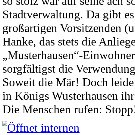
so stolz war auf seine ach s
Stadtverwaltung. Da gibt es
großartigen Vorsitzenden (
Hanke, das stets die Anlieg
„Musterhausen“-Einwohners
sorgfältigst die Verwendung
Soweit die Mär! Doch leider
in Königs Wusterhausen ih
Die Menschen rufen: Stopp