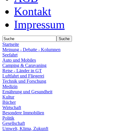
Kontakt
Impressum
Startseite
Meinung - Debatte - Kolumnen
Seefahrt
Auto und Mobiles
Camping & Caravaning
Reise - Länder in GT
Luftfahrt und Fliegerei
Technik und Forschung
Medizin
Ernährung und Gesundheit
Kultur
Bücher
Wirtschaft
Besondere Immobilien
Politik
Gesellschaft
Umwelt, Klima, Zukunft