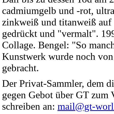
cadmiumgelb und -rot, ultr
zinkweiß und titanweiß auf d
gedrückt und "vermalt". 199
Collage. Bengel: "So manc
Kunstwerk wurde noch von Da
gebracht.
Der Privat-Sammler, dem die
gegen Gebot über GT zum Ve
schreiben an:
mail@gt-wor