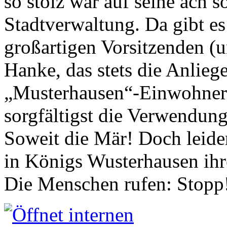
so stolz war auf seine ach s
Stadtverwaltung. Da gibt es
großartigen Vorsitzenden (
Hanke, das stets die Anlieg
„Musterhausen“-Einwohners
sorgfältigst die Verwendung
Soweit die Mär! Doch leider
in Königs Wusterhausen ih
Die Menschen rufen: Stopp