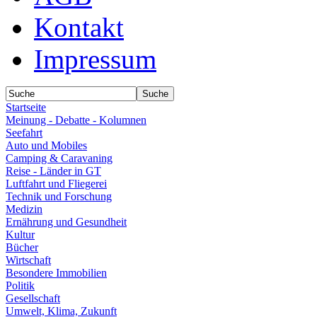
Kontakt
Impressum
Startseite
Meinung - Debatte - Kolumnen
Seefahrt
Auto und Mobiles
Camping & Caravaning
Reise - Länder in GT
Luftfahrt und Fliegerei
Technik und Forschung
Medizin
Ernährung und Gesundheit
Kultur
Bücher
Wirtschaft
Besondere Immobilien
Politik
Gesellschaft
Umwelt, Klima, Zukunft