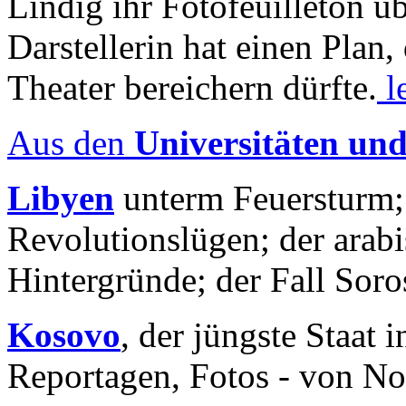
Lindig ihr Fotofeuilleton üb
Darstellerin hat einen Plan,
Theater bereichern dürfte.
l
Aus den
Universitäten un
Libyen
unterm Feuersturm;
Revolutionslügen; der arab
Hintergründe; der Fall Sor
Kosovo
, der jüngste Staat
Reportagen, Fotos - von No