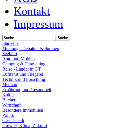
Kontakt
Impressum
Startseite
Meinung - Debatte - Kolumnen
Seefahrt
Auto und Mobiles
Camping & Caravaning
Reise - Länder in GT
Luftfahrt und Fliegerei
Technik und Forschung
Medizin
Ernährung und Gesundheit
Kultur
Bücher
Wirtschaft
Besondere Immobilien
Politik
Gesellschaft
Umwelt, Klima, Zukunft