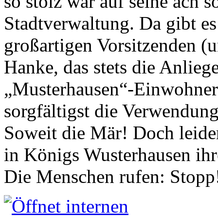
so stolz war auf seine ach s
Stadtverwaltung. Da gibt es
großartigen Vorsitzenden (
Hanke, das stets die Anlieg
„Musterhausen“-Einwohners
sorgfältigst die Verwendung
Soweit die Mär! Doch leider
in Königs Wusterhausen ih
Die Menschen rufen: Stopp