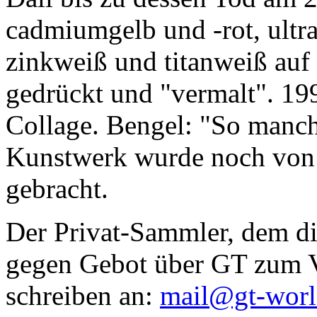
cadmiumgelb und -rot, ultr
zinkweiß und titanweiß auf d
gedrückt und "vermalt". 199
Collage. Bengel: "So manc
Kunstwerk wurde noch von Da
gebracht.
Der Privat-Sammler, dem die
gegen Gebot über GT zum Ve
schreiben an:
mail@gt-wor