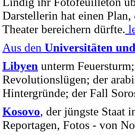
Lindig ihr Fotofeuilleton üb
Darstellerin hat einen Plan,
Theater bereichern dürfte.
l
Aus den
Universitäten un
Libyen
unterm Feuersturm;
Revolutionslügen; der arab
Hintergründe; der Fall Sor
Kosovo
, der jüngste Staat
Reportagen, Fotos - von No