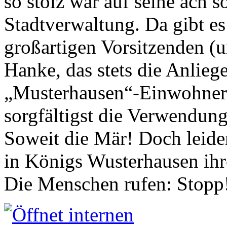
so stolz war auf seine ach s
Stadtverwaltung. Da gibt es
großartigen Vorsitzenden (
Hanke, das stets die Anlieg
„Musterhausen“-Einwohners
sorgfältigst die Verwendung
Soweit die Mär! Doch leider
in Königs Wusterhausen ih
Die Menschen rufen: Stopp