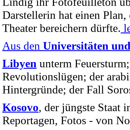
Lindig ihr Fotofeuilleton üb
Darstellerin hat einen Plan,
Theater bereichern dürfte.
l
Aus den
Universitäten un
Libyen
unterm Feuersturm;
Revolutionslügen; der arab
Hintergründe; der Fall Sor
Kosovo
, der jüngste Staat
Reportagen, Fotos - von No