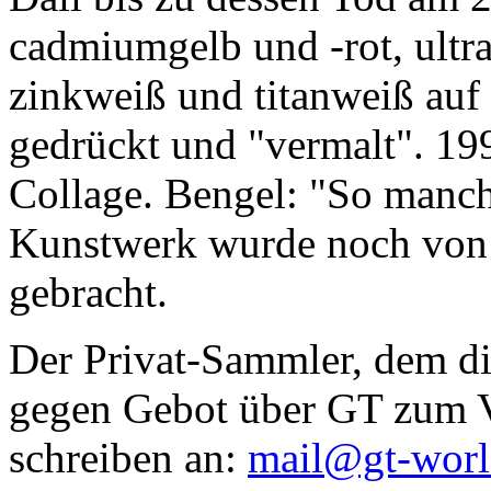
cadmiumgelb und -rot, ultr
zinkweiß und titanweiß auf d
gedrückt und "vermalt". 199
Collage. Bengel: "So manc
Kunstwerk wurde noch von Da
gebracht.
Der Privat-Sammler, dem die
gegen Gebot über GT zum Ve
schreiben an:
mail@gt-wor