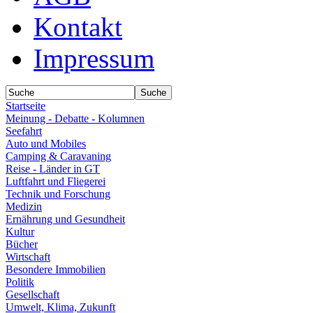
Kontakt
Impressum
Startseite
Meinung - Debatte - Kolumnen
Seefahrt
Auto und Mobiles
Camping & Caravaning
Reise - Länder in GT
Luftfahrt und Fliegerei
Technik und Forschung
Medizin
Ernährung und Gesundheit
Kultur
Bücher
Wirtschaft
Besondere Immobilien
Politik
Gesellschaft
Umwelt, Klima, Zukunft