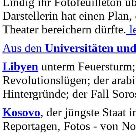
Lindig ihr Fotofeuilleton üb
Darstellerin hat einen Plan,
Theater bereichern dürfte.
l
Aus den
Universitäten un
Libyen
unterm Feuersturm;
Revolutionslügen; der arab
Hintergründe; der Fall Sor
Kosovo
, der jüngste Staat
Reportagen, Fotos - von No