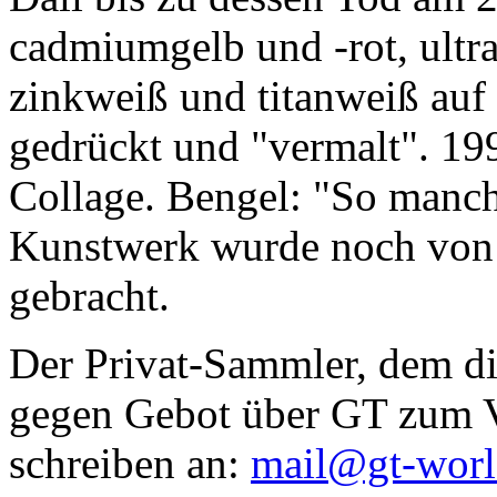
cadmiumgelb und -rot, ultr
zinkweiß und titanweiß auf d
gedrückt und "vermalt". 199
Collage. Bengel: "So manc
Kunstwerk wurde noch von Da
gebracht.
Der Privat-Sammler, dem die
gegen Gebot über GT zum Ve
schreiben an:
mail@gt-wor