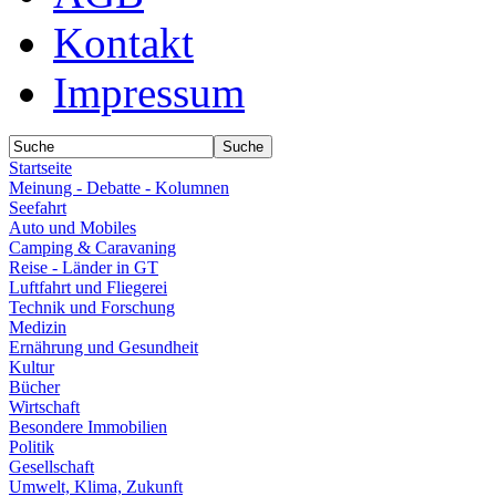
Kontakt
Impressum
Startseite
Meinung - Debatte - Kolumnen
Seefahrt
Auto und Mobiles
Camping & Caravaning
Reise - Länder in GT
Luftfahrt und Fliegerei
Technik und Forschung
Medizin
Ernährung und Gesundheit
Kultur
Bücher
Wirtschaft
Besondere Immobilien
Politik
Gesellschaft
Umwelt, Klima, Zukunft