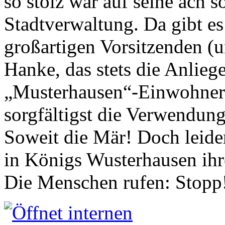
so stolz war auf seine ach s
Stadtverwaltung. Da gibt es
großartigen Vorsitzenden (
Hanke, das stets die Anlieg
„Musterhausen“-Einwohners
sorgfältigst die Verwendung
Soweit die Mär! Doch leider
in Königs Wusterhausen ih
Die Menschen rufen: Stopp