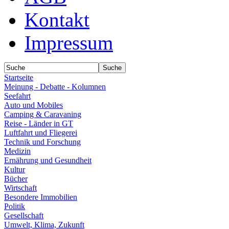
Kontakt
Impressum
Startseite
Meinung - Debatte - Kolumnen
Seefahrt
Auto und Mobiles
Camping & Caravaning
Reise - Länder in GT
Luftfahrt und Fliegerei
Technik und Forschung
Medizin
Ernährung und Gesundheit
Kultur
Bücher
Wirtschaft
Besondere Immobilien
Politik
Gesellschaft
Umwelt, Klima, Zukunft