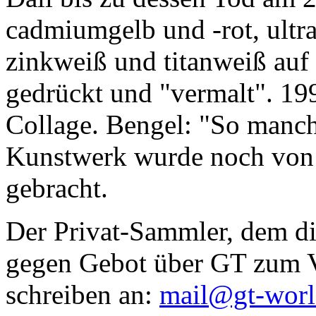
cadmiumgelb und -rot, ultr
zinkweiß und titanweiß auf d
gedrückt und "vermalt". 199
Collage. Bengel: "So manc
Kunstwerk wurde noch von Da
gebracht.
Der Privat-Sammler, dem die
gegen Gebot über GT zum Ve
schreiben an:
mail@gt-wor