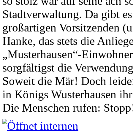
so stolz war auf seine ach s
Stadtverwaltung. Da gibt es
großartigen Vorsitzenden (
Hanke, das stets die Anlieg
„Musterhausen“-Einwohners
sorgfältigst die Verwendung
Soweit die Mär! Doch leider
in Königs Wusterhausen ih
Die Menschen rufen: Stopp