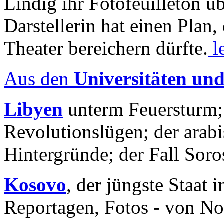
Lindig ihr Fotofeuilleton üb
Darstellerin hat einen Plan,
Theater bereichern dürfte.
l
Aus den
Universitäten un
Libyen
unterm Feuersturm;
Revolutionslügen; der arab
Hintergründe; der Fall Sor
Kosovo
, der jüngste Staat
Reportagen, Fotos - von No