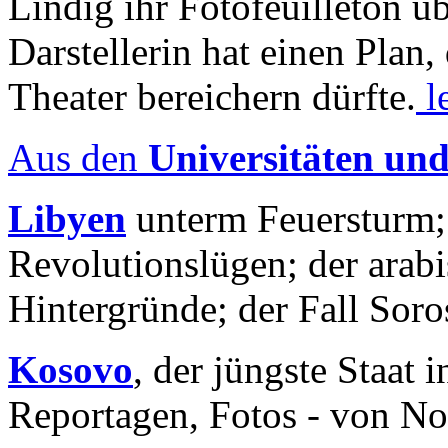
Lindig ihr Fotofeuilleton üb
Darstellerin hat einen Plan,
Theater bereichern dürfte.
l
Aus den
Universitäten un
Libyen
unterm Feuersturm;
Revolutionslügen; der arab
Hintergründe; der Fall Sor
Kosovo
, der jüngste Staat
Reportagen, Fotos - von No