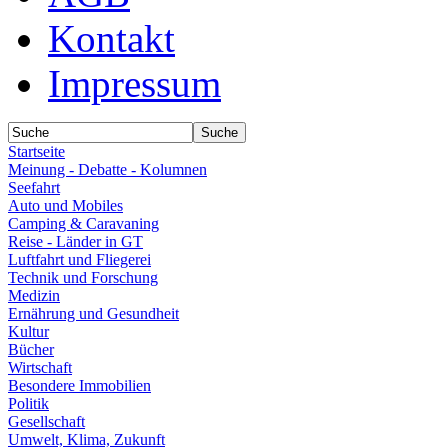
Kontakt
Impressum
Startseite
Meinung - Debatte - Kolumnen
Seefahrt
Auto und Mobiles
Camping & Caravaning
Reise - Länder in GT
Luftfahrt und Fliegerei
Technik und Forschung
Medizin
Ernährung und Gesundheit
Kultur
Bücher
Wirtschaft
Besondere Immobilien
Politik
Gesellschaft
Umwelt, Klima, Zukunft