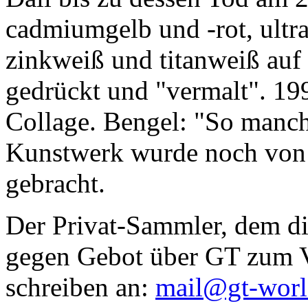
cadmiumgelb und -rot, ultr
zinkweiß und titanweiß auf d
gedrückt und "vermalt". 199
Collage. Bengel: "So manc
Kunstwerk wurde noch von Da
gebracht.
Der Privat-Sammler, dem die
gegen Gebot über GT zum Ve
schreiben an:
mail@gt-wor