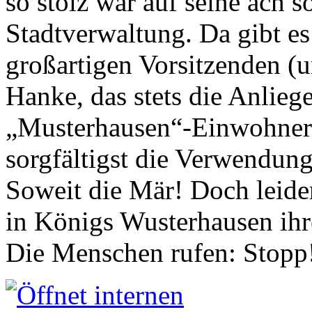
so stolz war auf seine ach s
Stadtverwaltung. Da gibt es
großartigen Vorsitzenden (
Hanke, das stets die Anlieg
„Musterhausen“-Einwohners
sorgfältigst die Verwendung
Soweit die Mär! Doch leider
in Königs Wusterhausen ih
Die Menschen rufen: Stopp