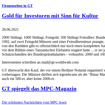
Firmenseiten in GT
Gold für Investoren mit Sinn für Kultur
28.06.2021
2000 Shilingi, 1000 Shilingi, Feingold, 500 Shilingi Feinsilber: Bun
1992, auf zwei Feingold-Münzen und einer Feinsilbermünze prangte, d
von den Raritäten gibt es offensichtlich nur noch einen kompletten
vor dem Bildnis eines Tanzanischen Elefanten reagiert hatte ... er se
Schatzschatullen des Bundespräsidialamtes - verkaufen: 2000 und 1000
Interessenten schreiben an mail@gt-worldwide.com
GT überwacht den Kauf, der vor einem Berliner Notariat organisiert
vorhersagen: Die Münzen dürften sich irgendwann als die "Blaue Maur
auch ein 500-er, aber keine 2000-er.
GT spiegelt das MPC-Magazin
Die schönsten Nachrichten vom MPC lesen