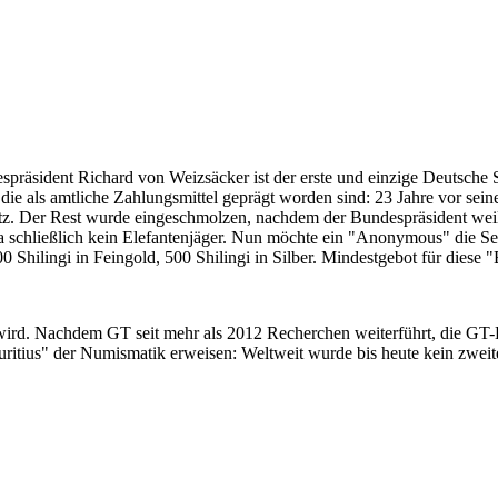
despräsident Richard von Weizsäcker ist der erste und einzige Deutsche 
ie als amtliche Zahlungsmittel geprägt worden sind: 23 Jahre vor sei
 Satz. Der Rest wurde eingeschmolzen, nachdem der Bundespräsident we
i ja schließlich kein Elefantenjäger. Nun möchte ein "Anonymous" die S
 Shilingi in Feingold, 500 Shilingi in Silber. Mindestgebot für diese
 wird. Nachdem GT seit mehr als 2012 Recherchen weiterführt, die GT
itius" der Numismatik erweisen: Weltweit wurde bis heute kein zweite