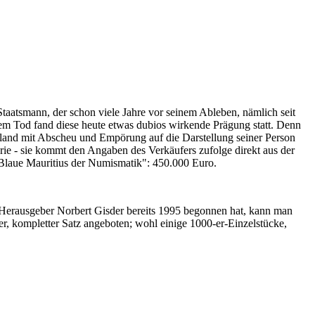
Staatsmann, der schon viele Jahre vor seinem Ableben, nämlich seit
nem Tod fand diese heute etwas dubios wirkende Prägung statt. Denn
iland mit Abscheu und Empörung auf die Darstellung seiner Person
erie - sie kommt den Angaben des Verkäufers zufolge direkt aus der
 "Blaue Mauritius der Numismatik": 450.000 Euro.
-Herausgeber Norbert Gisder bereits 1995 begonnen hat, kann man
r, kompletter Satz angeboten; wohl einige 1000-er-Einzelstücke,