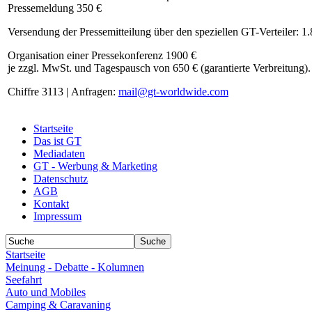
Pressemeldung 350 €
Versendung der Pressemitteilung über den speziellen GT-Verteiler: 1
Organisation einer Pressekonferenz 1900 €
je zzgl. MwSt. und Tagespausch von 650 € (garantierte Verbreitung).
Chiffre 3113 | Anfragen:
mail@gt-worldwide.com
Startseite
Das ist GT
Mediadaten
GT - Werbung & Marketing
Datenschutz
AGB
Kontakt
Impressum
Startseite
Meinung - Debatte - Kolumnen
Seefahrt
Auto und Mobiles
Camping & Caravaning