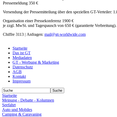
Pressemeldung 350 €
Versendung der Pressemitteilung über den speziellen GT-Verteiler: 1
Organisation einer Pressekonferenz 1900 €
je zzgl. MwSt. und Tagespausch von 650 € (garantierte Verbreitung).
Chiffre 3113 | Anfragen:
mail@gt-worldwide.com
Startseite
Das ist GT
Mediadaten
GT - Werbung & Marketing
Datenschutz
AGB
Kontakt
Impressum
Startseite
Meinung - Debatte - Kolumnen
Seefahrt
Auto und Mobiles
Camping & Caravaning