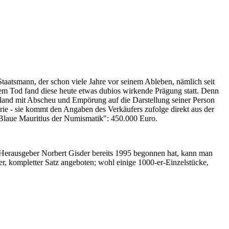
Staatsmann, der schon viele Jahre vor seinem Ableben, nämlich seit
nem Tod fand diese heute etwas dubios wirkende Prägung statt. Denn
iland mit Abscheu und Empörung auf die Darstellung seiner Person
erie - sie kommt den Angaben des Verkäufers zufolge direkt aus der
 "Blaue Mauritius der Numismatik": 450.000 Euro.
-Herausgeber Norbert Gisder bereits 1995 begonnen hat, kann man
r, kompletter Satz angeboten; wohl einige 1000-er-Einzelstücke,