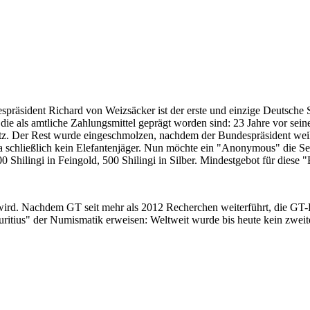
despräsident Richard von Weizsäcker ist der erste und einzige Deutsche 
ie als amtliche Zahlungsmittel geprägt worden sind: 23 Jahre vor sei
 Satz. Der Rest wurde eingeschmolzen, nachdem der Bundespräsident we
i ja schließlich kein Elefantenjäger. Nun möchte ein "Anonymous" die S
 Shilingi in Feingold, 500 Shilingi in Silber. Mindestgebot für diese
 wird. Nachdem GT seit mehr als 2012 Recherchen weiterführt, die GT
itius" der Numismatik erweisen: Weltweit wurde bis heute kein zweite