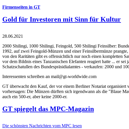
Firmenseiten in GT
Gold für Investoren mit Sinn für Kultur
28.06.2021
2000 Shilingi, 1000 Shilingi, Feingold, 500 Shilingi Feinsilber: Bun
1992, auf zwei Feingold-Münzen und einer Feinsilbermünze prangte, d
von den Raritäten gibt es offensichtlich nur noch einen kompletten
vor dem Bildnis eines Tanzanischen Elefanten reagiert hatte ... er se
Schatzschatullen des Bundespräsidialamtes - verkaufen: 2000 und 1000
Interessenten schreiben an mail@gt-worldwide.com
GT überwacht den Kauf, der vor einem Berliner Notariat organisiert
vorhersagen: Die Münzen dürften sich irgendwann als die "Blaue Maur
auch ein 500-er, aber keine 2000-er.
GT spiegelt das MPC-Magazin
Die schönsten Nachrichten vom MPC lesen