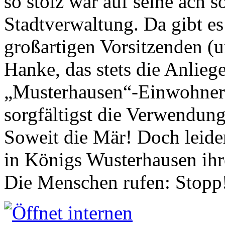
so stolz war auf seine ach s
Stadtverwaltung. Da gibt es
großartigen Vorsitzenden (
Hanke, das stets die Anlieg
„Musterhausen“-Einwohners
sorgfältigst die Verwendung
Soweit die Mär! Doch leider
in Königs Wusterhausen ih
Die Menschen rufen: Stopp