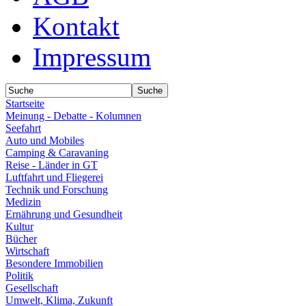
Kontakt
Impressum
Startseite
Meinung - Debatte - Kolumnen
Seefahrt
Auto und Mobiles
Camping & Caravaning
Reise - Länder in GT
Luftfahrt und Fliegerei
Technik und Forschung
Medizin
Ernährung und Gesundheit
Kultur
Bücher
Wirtschaft
Besondere Immobilien
Politik
Gesellschaft
Umwelt, Klima, Zukunft