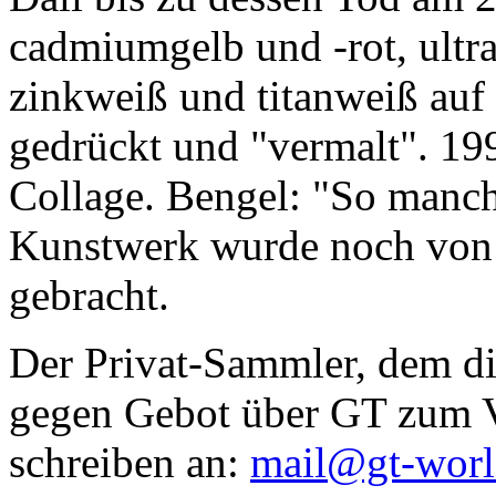
cadmiumgelb und -rot, ultr
zinkweiß und titanweiß auf d
gedrückt und "vermalt". 199
Collage. Bengel: "So manc
Kunstwerk wurde noch von Da
gebracht.
Der Privat-Sammler, dem die
gegen Gebot über GT zum Ve
schreiben an:
mail@gt-wor