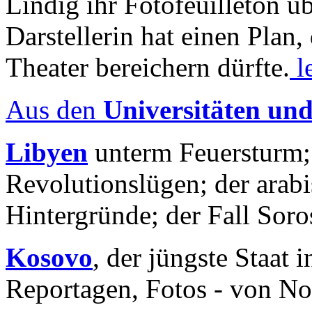
Lindig ihr Fotofeuilleton üb
Darstellerin hat einen Plan,
Theater bereichern dürfte.
l
Aus den
Universitäten un
Libyen
unterm Feuersturm;
Revolutionslügen; der arab
Hintergründe; der Fall Sor
Kosovo
, der jüngste Staat
Reportagen, Fotos - von No