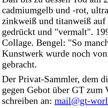
cadmiumgelb und -rot, ultr
zinkweiß und titanweiß auf d
gedrückt und "vermalt". 199
Collage. Bengel: "So manc
Kunstwerk wurde noch von Da
gebracht.
Der Privat-Sammler, dem die
gegen Gebot über GT zum Ve
schreiben an:
mail@gt-wor