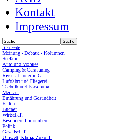
Kontakt
Impressum
Startseite
Meinung - Debatte - Kolumnen
Seefahrt
Auto und Mobiles
Camping & Caravaning
Reise - Länder in GT
Luftfahrt und Fliegerei
Technik und Forschung
Medizin
Ernährung und Gesundheit
Kultur
Bücher
Wirtschaft
Besondere Immobilien
Politik
Gesellschaft
Umwelt, Klima, Zukunft