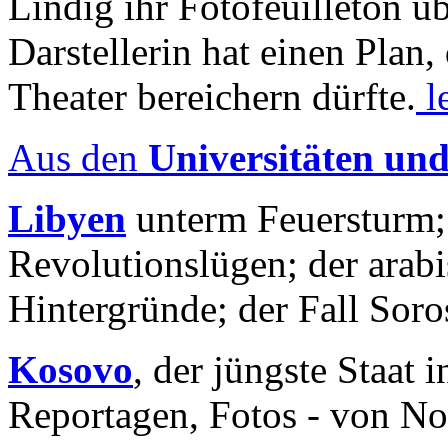
Lindig ihr Fotofeuilleton üb
Darstellerin hat einen Plan,
Theater bereichern dürfte.
l
Aus den
Universitäten un
Libyen
unterm Feuersturm;
Revolutionslügen; der arab
Hintergründe; der Fall Sor
Kosovo
, der jüngste Staat
Reportagen, Fotos - von No