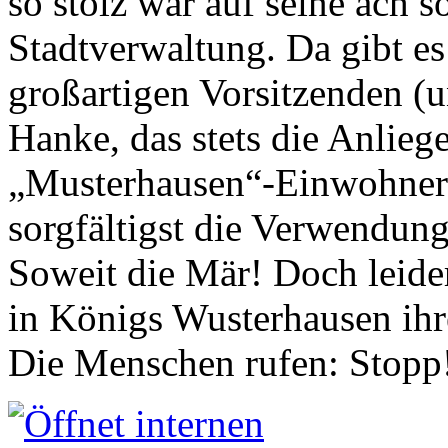
so stolz war auf seine ach s
Stadtverwaltung. Da gibt es
großartigen Vorsitzenden (
Hanke, das stets die Anlieg
„Musterhausen“-Einwohners
sorgfältigst die Verwendung
Soweit die Mär! Doch leider
in Königs Wusterhausen ih
Die Menschen rufen: Stopp