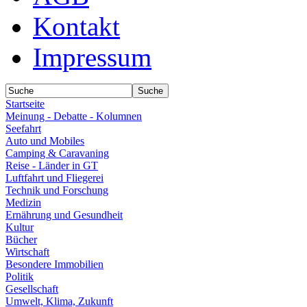
Kontakt
Impressum
Startseite
Meinung - Debatte - Kolumnen
Seefahrt
Auto und Mobiles
Camping & Caravaning
Reise - Länder in GT
Luftfahrt und Fliegerei
Technik und Forschung
Medizin
Ernährung und Gesundheit
Kultur
Bücher
Wirtschaft
Besondere Immobilien
Politik
Gesellschaft
Umwelt, Klima, Zukunft