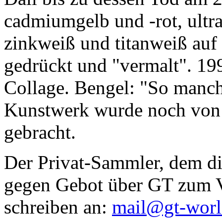
cadmiumgelb und -rot, ultr
zinkweiß und titanweiß auf d
gedrückt und "vermalt". 199
Collage. Bengel: "So manc
Kunstwerk wurde noch von Da
gebracht.
Der Privat-Sammler, dem die
gegen Gebot über GT zum Ve
schreiben an:
mail@gt-wor