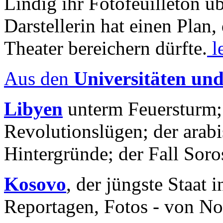
Lindig ihr Fotofeuilleton üb
Darstellerin hat einen Plan,
Theater bereichern dürfte.
l
Aus den
Universitäten un
Libyen
unterm Feuersturm;
Revolutionslügen; der arab
Hintergründe; der Fall Sor
Kosovo
, der jüngste Staat
Reportagen, Fotos - von No