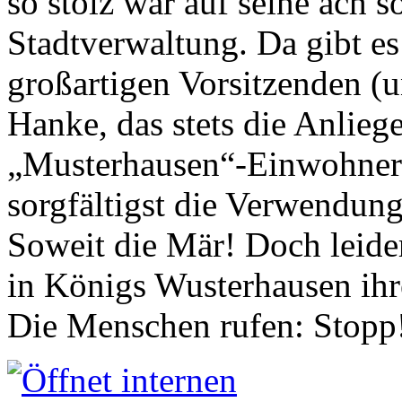
so stolz war auf seine ach s
Stadtverwaltung. Da gibt es
großartigen Vorsitzenden (
Hanke, das stets die Anlieg
„Musterhausen“-Einwohners
sorgfältigst die Verwendung
Soweit die Mär! Doch leider
in Königs Wusterhausen ih
Die Menschen rufen: Stopp