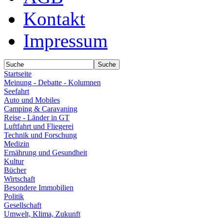
Kontakt
Impressum
Startseite
Meinung - Debatte - Kolumnen
Seefahrt
Auto und Mobiles
Camping & Caravaning
Reise - Länder in GT
Luftfahrt und Fliegerei
Technik und Forschung
Medizin
Ernährung und Gesundheit
Kultur
Bücher
Wirtschaft
Besondere Immobilien
Politik
Gesellschaft
Umwelt, Klima, Zukunft