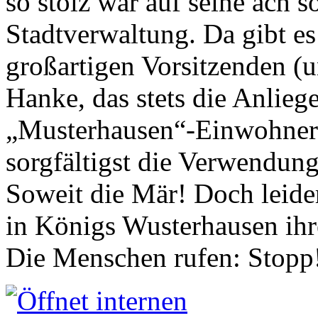
so stolz war auf seine ach s
Stadtverwaltung. Da gibt es
großartigen Vorsitzenden (
Hanke, das stets die Anlieg
„Musterhausen“-Einwohners
sorgfältigst die Verwendung
Soweit die Mär! Doch leider
in Königs Wusterhausen ih
Die Menschen rufen: Stopp