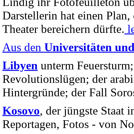
Lindig ihr Fotofeuilleton üb
Darstellerin hat einen Plan,
Theater bereichern dürfte.
l
Aus den
Universitäten un
Libyen
unterm Feuersturm;
Revolutionslügen; der arab
Hintergründe; der Fall Sor
Kosovo
, der jüngste Staat
Reportagen, Fotos - von No