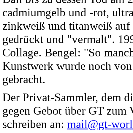
cadmiumgelb und -rot, ultr
zinkweiß und titanweiß auf d
gedrückt und "vermalt". 199
Collage. Bengel: "So manc
Kunstwerk wurde noch von Da
gebracht.
Der Privat-Sammler, dem die
gegen Gebot über GT zum Ve
schreiben an:
mail@gt-wor