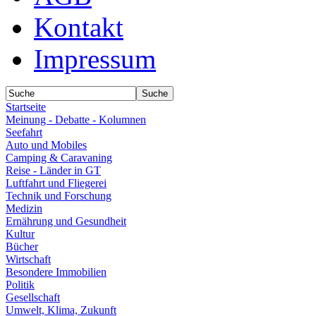
Kontakt
Impressum
Startseite
Meinung - Debatte - Kolumnen
Seefahrt
Auto und Mobiles
Camping & Caravaning
Reise - Länder in GT
Luftfahrt und Fliegerei
Technik und Forschung
Medizin
Ernährung und Gesundheit
Kultur
Bücher
Wirtschaft
Besondere Immobilien
Politik
Gesellschaft
Umwelt, Klima, Zukunft