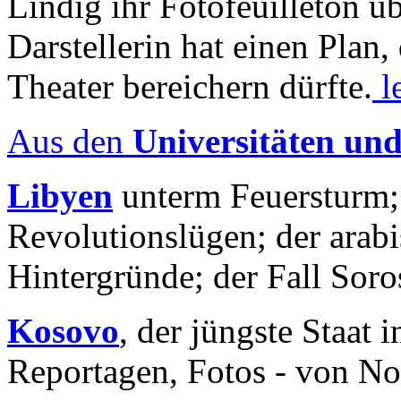
Lindig ihr Fotofeuilleton üb
Darstellerin hat einen Plan,
Theater bereichern dürfte.
l
Aus den
Universitäten un
Libyen
unterm Feuersturm;
Revolutionslügen; der arab
Hintergründe; der Fall Sor
Kosovo
, der jüngste Staat
Reportagen, Fotos - von No