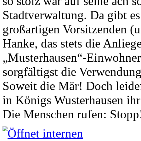
so stolz war auf seine ach s
Stadtverwaltung. Da gibt es
großartigen Vorsitzenden (
Hanke, das stets die Anlieg
„Musterhausen“-Einwohners
sorgfältigst die Verwendung
Soweit die Mär! Doch leider
in Königs Wusterhausen ih
Die Menschen rufen: Stopp