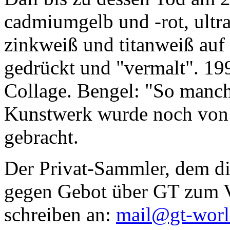
cadmiumgelb und -rot, ultr
zinkweiß und titanweiß auf d
gedrückt und "vermalt". 199
Collage. Bengel: "So manc
Kunstwerk wurde noch von Da
gebracht.
Der Privat-Sammler, dem die
gegen Gebot über GT zum Ve
schreiben an:
mail@gt-wor