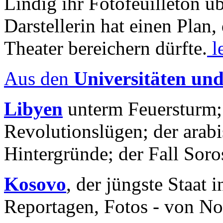
Lindig ihr Fotofeuilleton üb
Darstellerin hat einen Plan,
Theater bereichern dürfte.
l
Aus den
Universitäten un
Libyen
unterm Feuersturm;
Revolutionslügen; der arab
Hintergründe; der Fall Sor
Kosovo
, der jüngste Staat
Reportagen, Fotos - von No