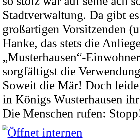
so stolz war auf seine ach s
Stadtverwaltung. Da gibt es
großartigen Vorsitzenden (
Hanke, das stets die Anlieg
„Musterhausen“-Einwohners
sorgfältigst die Verwendung
Soweit die Mär! Doch leider
in Königs Wusterhausen ih
Die Menschen rufen: Stopp