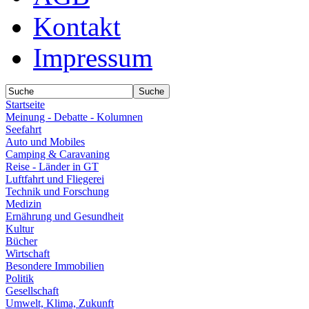
Kontakt
Impressum
Startseite
Meinung - Debatte - Kolumnen
Seefahrt
Auto und Mobiles
Camping & Caravaning
Reise - Länder in GT
Luftfahrt und Fliegerei
Technik und Forschung
Medizin
Ernährung und Gesundheit
Kultur
Bücher
Wirtschaft
Besondere Immobilien
Politik
Gesellschaft
Umwelt, Klima, Zukunft