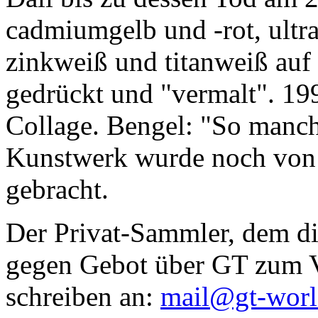
cadmiumgelb und -rot, ultr
zinkweiß und titanweiß auf d
gedrückt und "vermalt". 199
Collage. Bengel: "So manc
Kunstwerk wurde noch von Da
gebracht.
Der Privat-Sammler, dem die
gegen Gebot über GT zum Ve
schreiben an:
mail@gt-wor