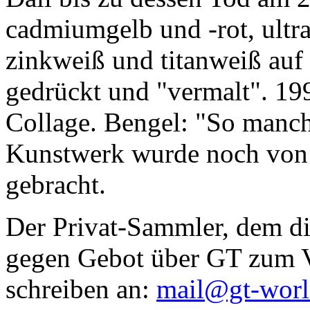
cadmiumgelb und -rot, ultr
zinkweiß und titanweiß auf d
gedrückt und "vermalt". 199
Collage. Bengel: "So manc
Kunstwerk wurde noch von Da
gebracht.
Der Privat-Sammler, dem die
gegen Gebot über GT zum Ve
schreiben an:
mail@gt-wor