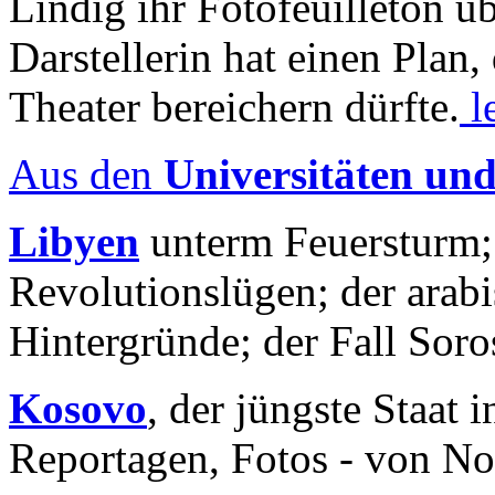
Lindig ihr Fotofeuilleton üb
Darstellerin hat einen Plan,
Theater bereichern dürfte.
l
Aus den
Universitäten un
Libyen
unterm Feuersturm;
Revolutionslügen; der arab
Hintergründe; der Fall Sor
Kosovo
, der jüngste Staat
Reportagen, Fotos - von No