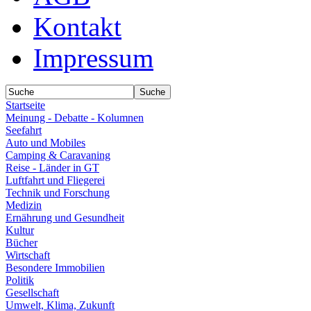
Kontakt
Impressum
Startseite
Meinung - Debatte - Kolumnen
Seefahrt
Auto und Mobiles
Camping & Caravaning
Reise - Länder in GT
Luftfahrt und Fliegerei
Technik und Forschung
Medizin
Ernährung und Gesundheit
Kultur
Bücher
Wirtschaft
Besondere Immobilien
Politik
Gesellschaft
Umwelt, Klima, Zukunft