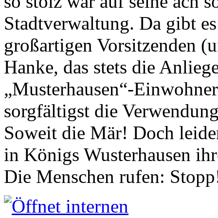
so stolz war auf seine ach s
Stadtverwaltung. Da gibt es
großartigen Vorsitzenden (
Hanke, das stets die Anlieg
„Musterhausen“-Einwohners
sorgfältigst die Verwendung
Soweit die Mär! Doch leider
in Königs Wusterhausen ih
Die Menschen rufen: Stopp