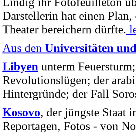
Lindig ihr Fotofeuilleton üb
Darstellerin hat einen Plan,
Theater bereichern dürfte.
l
Aus den
Universitäten un
Libyen
unterm Feuersturm;
Revolutionslügen; der arab
Hintergründe; der Fall Sor
Kosovo
, der jüngste Staat
Reportagen, Fotos - von No