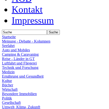
Kontakt
Impressum
Startseite
Meinung - Debatte - Kolumnen
Seefahrt
Auto und Mobiles
Camping & Caravaning
Reise - Länder in GT
Luftfahrt und Fliegerei
Technik und Forschung
Medizin
Ernährung und Gesundheit
Kultur
Bücher
Wirtschaft
Besondere Immobilien
Politik
Gesellschaft
Umwelt, Klima, Zukunft