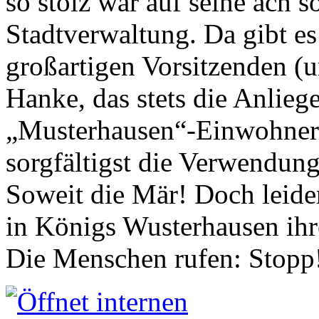
so stolz war auf seine ach s
Stadtverwaltung. Da gibt es
großartigen Vorsitzenden (
Hanke, das stets die Anlieg
„Musterhausen“-Einwohners
sorgfältigst die Verwendung
Soweit die Mär! Doch leider
in Königs Wusterhausen ih
Die Menschen rufen: Stopp