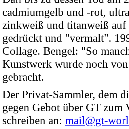
cadmiumgelb und -rot, ultr
zinkweiß und titanweiß auf d
gedrückt und "vermalt". 199
Collage. Bengel: "So manc
Kunstwerk wurde noch von Da
gebracht.
Der Privat-Sammler, dem die
gegen Gebot über GT zum Ve
schreiben an:
mail@gt-wor