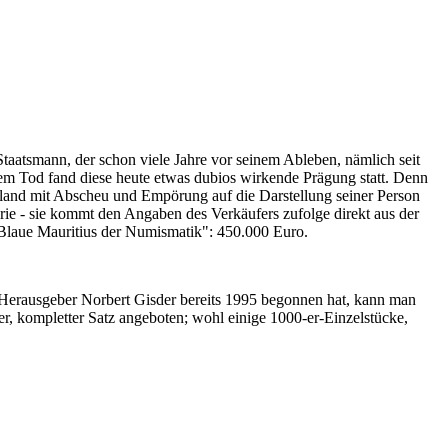
Staatsmann, der schon viele Jahre vor seinem Ableben, nämlich seit
nem Tod fand diese heute etwas dubios wirkende Prägung statt. Denn
iland mit Abscheu und Empörung auf die Darstellung seiner Person
erie - sie kommt den Angaben des Verkäufers zufolge direkt aus der
 "Blaue Mauritius der Numismatik": 450.000 Euro.
-Herausgeber Norbert Gisder bereits 1995 begonnen hat, kann man
r, kompletter Satz angeboten; wohl einige 1000-er-Einzelstücke,