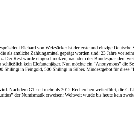
despräsident Richard von Weizsäcker ist der erste und einzige Deutsche 
ie als amtliche Zahlungsmittel geprägt worden sind: 23 Jahre vor sei
 Satz. Der Rest wurde eingeschmolzen, nachdem der Bundespräsident we
i ja schließlich kein Elefantenjäger. Nun möchte ein "Anonymous" die S
 Shilingi in Feingold, 500 Shilingi in Silber. Mindestgebot für diese
 wird. Nachdem GT seit mehr als 2012 Recherchen weiterführt, die GT
itius" der Numismatik erweisen: Weltweit wurde bis heute kein zweite