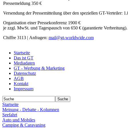
Pressemeldung 350 €
Versendung der Pressemitteilung über den speziellen GT-Verteiler: 1
Organisation einer Pressekonferenz 1900 €
je zzgl. MwSt. und Tagespausch von 650 € (garantierte Verbreitung).
Chiffre 3113 | Anfragen:
mail@gt-worldwide.com
Startseite
Das ist GT
Mediadaten
GT - Werbung & Marketing
Datenschutz
AGB
Kontakt
Impressum
Startseite
Meinung - Debatte - Kolumnen
Seefahrt
Auto und Mobiles
Camping & Caravaning