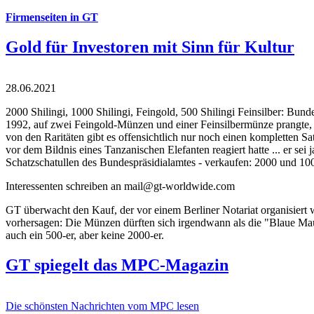
Firmenseiten in GT
Gold für Investoren mit Sinn für Kultur
28.06.2021
2000 Shilingi, 1000 Shilingi, Feingold, 500 Shilingi Feinsilber: Bun
1992, auf zwei Feingold-Münzen und einer Feinsilbermünze prangte, d
von den Raritäten gibt es offensichtlich nur noch einen kompletten
vor dem Bildnis eines Tanzanischen Elefanten reagiert hatte ... er se
Schatzschatullen des Bundespräsidialamtes - verkaufen: 2000 und 1000
Interessenten schreiben an mail@gt-worldwide.com
GT überwacht den Kauf, der vor einem Berliner Notariat organisiert
vorhersagen: Die Münzen dürften sich irgendwann als die "Blaue Maur
auch ein 500-er, aber keine 2000-er.
GT spiegelt das MPC-Magazin
Die schönsten Nachrichten vom MPC lesen