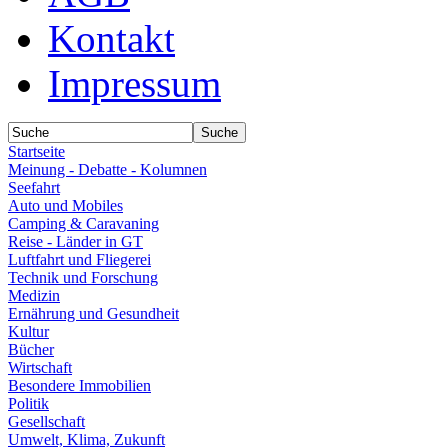
Kontakt
Impressum
Startseite
Meinung - Debatte - Kolumnen
Seefahrt
Auto und Mobiles
Camping & Caravaning
Reise - Länder in GT
Luftfahrt und Fliegerei
Technik und Forschung
Medizin
Ernährung und Gesundheit
Kultur
Bücher
Wirtschaft
Besondere Immobilien
Politik
Gesellschaft
Umwelt, Klima, Zukunft