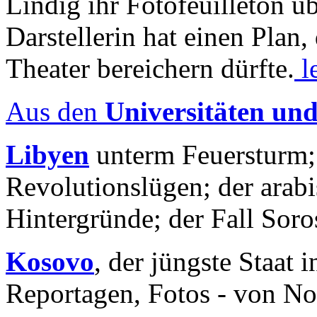
Lindig ihr Fotofeuilleton üb
Darstellerin hat einen Plan,
Theater bereichern dürfte.
l
Aus den
Universitäten un
Libyen
unterm Feuersturm;
Revolutionslügen; der arab
Hintergründe; der Fall Sor
Kosovo
, der jüngste Staat
Reportagen, Fotos - von No