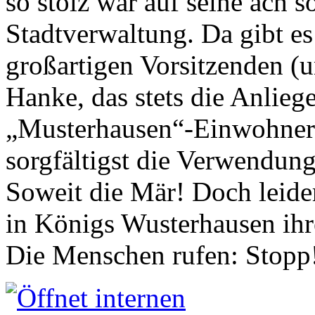
so stolz war auf seine ach s
Stadtverwaltung. Da gibt es
großartigen Vorsitzenden (
Hanke, das stets die Anlieg
„Musterhausen“-Einwohners
sorgfältigst die Verwendung
Soweit die Mär! Doch leider
in Königs Wusterhausen ih
Die Menschen rufen: Stopp