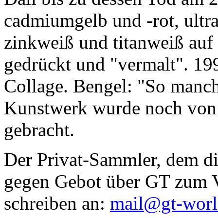
cadmiumgelb und -rot, ultr
zinkweiß und titanweiß auf d
gedrückt und "vermalt". 199
Collage. Bengel: "So manc
Kunstwerk wurde noch von Da
gebracht.
Der Privat-Sammler, dem die
gegen Gebot über GT zum Ve
schreiben an:
mail@gt-wor