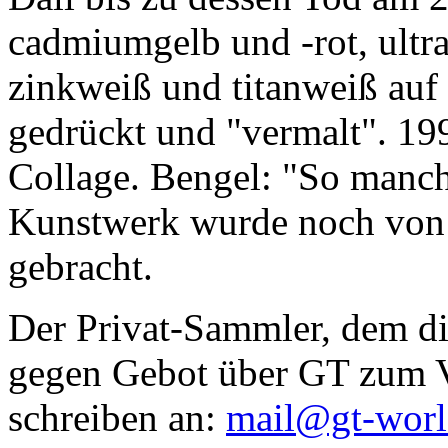
cadmiumgelb und -rot, ultr
zinkweiß und titanweiß auf d
gedrückt und "vermalt". 199
Collage. Bengel: "So manc
Kunstwerk wurde noch von Da
gebracht.
Der Privat-Sammler, dem die
gegen Gebot über GT zum Ve
schreiben an:
mail@gt-wor