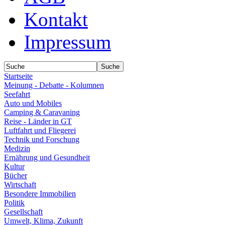
Kontakt
Impressum
Startseite
Meinung - Debatte - Kolumnen
Seefahrt
Auto und Mobiles
Camping & Caravaning
Reise - Länder in GT
Luftfahrt und Fliegerei
Technik und Forschung
Medizin
Ernährung und Gesundheit
Kultur
Bücher
Wirtschaft
Besondere Immobilien
Politik
Gesellschaft
Umwelt, Klima, Zukunft