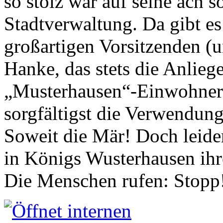
so stolz war auf seine ach s
Stadtverwaltung. Da gibt es
großartigen Vorsitzenden (
Hanke, das stets die Anlieg
„Musterhausen“-Einwohners
sorgfältigst die Verwendung
Soweit die Mär! Doch leider
in Königs Wusterhausen ih
Die Menschen rufen: Stopp