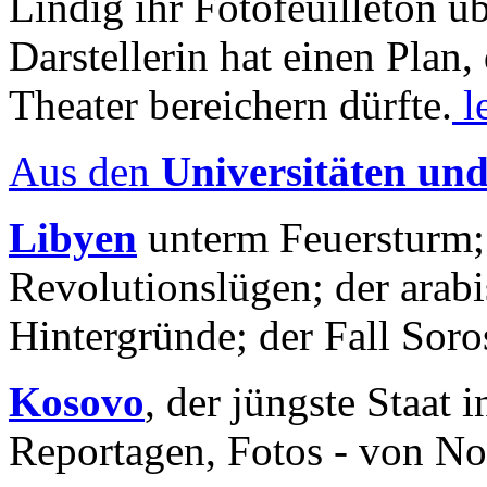
Lindig ihr Fotofeuilleton üb
Darstellerin hat einen Plan,
Theater bereichern dürfte.
l
Aus den
Universitäten un
Libyen
unterm Feuersturm;
Revolutionslügen; der arab
Hintergründe; der Fall Sor
Kosovo
, der jüngste Staat
Reportagen, Fotos - von No