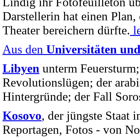
Lindig ihr Fotofeuilleton üb
Darstellerin hat einen Plan,
Theater bereichern dürfte.
l
Aus den
Universitäten un
Libyen
unterm Feuersturm;
Revolutionslügen; der arab
Hintergründe; der Fall Sor
Kosovo
, der jüngste Staat
Reportagen, Fotos - von No