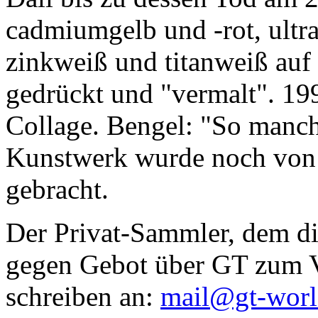
cadmiumgelb und -rot, ultr
zinkweiß und titanweiß auf d
gedrückt und "vermalt". 199
Collage. Bengel: "So manc
Kunstwerk wurde noch von Da
gebracht.
Der Privat-Sammler, dem die
gegen Gebot über GT zum Ve
schreiben an:
mail@gt-wor