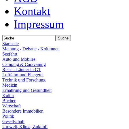
Kontakt
Impressum
Startseite
Meinung - Debatte - Kolumnen
Seefahrt
Auto und Mobiles
Camping & Caravaning
Reise - Länder in GT
Luftfahrt und Fliegerei
Technik und Forschung
Medizin
Ernährung und Gesundheit
Kultur
Bücher
Wirtschaft
Besondere Immobilien
Politik
Gesellschaft
Umwelt, Klima, Zukunft