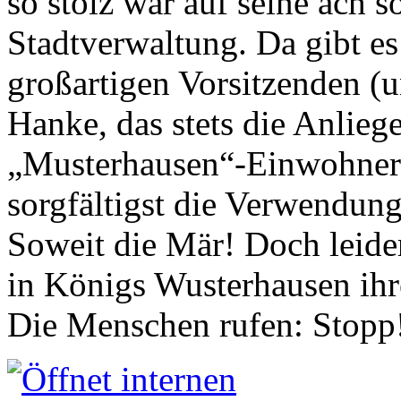
so stolz war auf seine ach s
Stadtverwaltung. Da gibt es
großartigen Vorsitzenden (
Hanke, das stets die Anlieg
„Musterhausen“-Einwohners
sorgfältigst die Verwendung
Soweit die Mär! Doch leider
in Königs Wusterhausen ih
Die Menschen rufen: Stopp