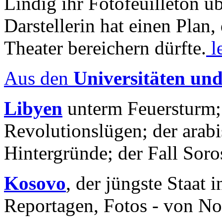
Lindig ihr Fotofeuilleton üb
Darstellerin hat einen Plan,
Theater bereichern dürfte.
l
Aus den
Universitäten un
Libyen
unterm Feuersturm;
Revolutionslügen; der arab
Hintergründe; der Fall Sor
Kosovo
, der jüngste Staat
Reportagen, Fotos - von No