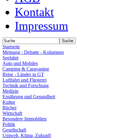
Kontakt
Impressum
Startseite
Meinung - Debatte - Kolumnen
Seefahrt
Auto und Mobiles
Camping & Caravaning
Reise - Länder in GT
Luftfahrt und Fliegerei
Technik und Forschung
Medizin
Ernährung und Gesundheit
Kultur
Bücher
Wirtschaft
Besondere Immobilien
Politik
Gesellschaft
Umwelt, Klima, Zukunft