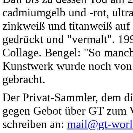
cadmiumgelb und -rot, ultr
zinkweiß und titanweiß auf d
gedrückt und "vermalt". 199
Collage. Bengel: "So manc
Kunstwerk wurde noch von Da
gebracht.
Der Privat-Sammler, dem die
gegen Gebot über GT zum Ve
schreiben an:
mail@gt-wor