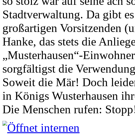
so stolz war auf seine ach s
Stadtverwaltung. Da gibt es
großartigen Vorsitzenden (
Hanke, das stets die Anlieg
„Musterhausen“-Einwohners
sorgfältigst die Verwendung
Soweit die Mär! Doch leider
in Königs Wusterhausen ih
Die Menschen rufen: Stopp