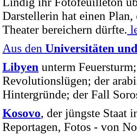
Lindig ihr Fotofeuilleton üb
Darstellerin hat einen Plan,
Theater bereichern dürfte.
l
Aus den
Universitäten un
Libyen
unterm Feuersturm;
Revolutionslügen; der arab
Hintergründe; der Fall Sor
Kosovo
, der jüngste Staat
Reportagen, Fotos - von No