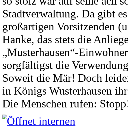
so stolz war auf seine ach s
Stadtverwaltung. Da gibt es
großartigen Vorsitzenden (
Hanke, das stets die Anlieg
„Musterhausen“-Einwohners
sorgfältigst die Verwendung
Soweit die Mär! Doch leider
in Königs Wusterhausen ih
Die Menschen rufen: Stopp