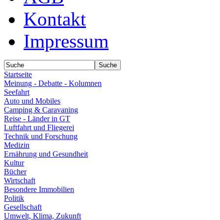
Kontakt
Impressum
Startseite
Meinung - Debatte - Kolumnen
Seefahrt
Auto und Mobiles
Camping & Caravaning
Reise - Länder in GT
Luftfahrt und Fliegerei
Technik und Forschung
Medizin
Ernährung und Gesundheit
Kultur
Bücher
Wirtschaft
Besondere Immobilien
Politik
Gesellschaft
Umwelt, Klima, Zukunft