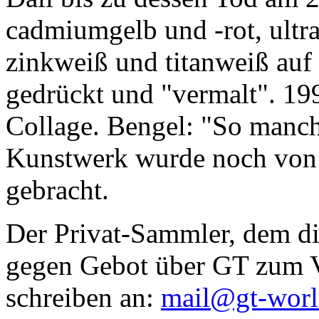
cadmiumgelb und -rot, ultr
zinkweiß und titanweiß auf d
gedrückt und "vermalt". 199
Collage. Bengel: "So manc
Kunstwerk wurde noch von Da
gebracht.
Der Privat-Sammler, dem die
gegen Gebot über GT zum Ve
schreiben an:
mail@gt-wor