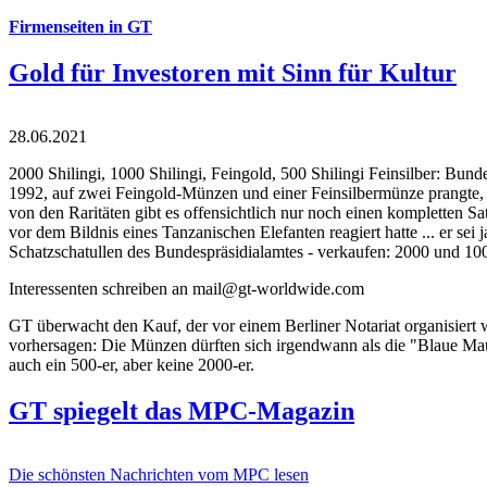
Firmenseiten in GT
Gold für Investoren mit Sinn für Kultur
28.06.2021
2000 Shilingi, 1000 Shilingi, Feingold, 500 Shilingi Feinsilber: Bun
1992, auf zwei Feingold-Münzen und einer Feinsilbermünze prangte, d
von den Raritäten gibt es offensichtlich nur noch einen kompletten
vor dem Bildnis eines Tanzanischen Elefanten reagiert hatte ... er se
Schatzschatullen des Bundespräsidialamtes - verkaufen: 2000 und 1000
Interessenten schreiben an mail@gt-worldwide.com
GT überwacht den Kauf, der vor einem Berliner Notariat organisiert
vorhersagen: Die Münzen dürften sich irgendwann als die "Blaue Maur
auch ein 500-er, aber keine 2000-er.
GT spiegelt das MPC-Magazin
Die schönsten Nachrichten vom MPC lesen