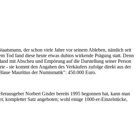
Staatsmann, der schon viele Jahre vor seinem Ableben, nämlich seit
nem Tod fand diese heute etwas dubios wirkende Prägung statt. Denn
iland mit Abscheu und Empörung auf die Darstellung seiner Person
erie - sie kommt den Angaben des Verkäufers zufolge direkt aus der
 "Blaue Mauritius der Numismatik": 450.000 Euro.
-Herausgeber Norbert Gisder bereits 1995 begonnen hat, kann man
r, kompletter Satz angeboten; wohl einige 1000-er-Einzelstücke,