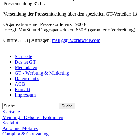
Pressemeldung 350 €
Versendung der Pressemitteilung über den speziellen GT-Verteiler: 1
Organisation einer Pressekonferenz 1900 €
je zzgl. MwSt. und Tagespausch von 650 € (garantierte Verbreitung).
Chiffre 3113 | Anfragen:
mail@gt-worldwide.com
Startseite
Das ist GT
Mediadaten
GT - Werbung & Marketing
Datenschutz
AGB
Kontakt
Impressum
Startseite
Meinung - Debatte - Kolumnen
Seefahrt
Auto und Mobiles
Camping & Caravaning