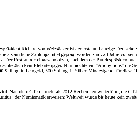
despräsident Richard von Weizsäcker ist der erste und einzige Deutsche 
ie als amtliche Zahlungsmittel geprägt worden sind: 23 Jahre vor sei
 Satz. Der Rest wurde eingeschmolzen, nachdem der Bundespräsident we
i ja schließlich kein Elefantenjäger. Nun möchte ein "Anonymous" die S
 Shilingi in Feingold, 500 Shilingi in Silber. Mindestgebot für diese
 wird. Nachdem GT seit mehr als 2012 Recherchen weiterführt, die GT
itius" der Numismatik erweisen: Weltweit wurde bis heute kein zweite