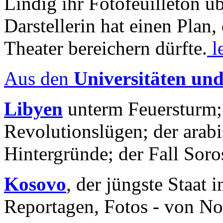
Lindig ihr Fotofeuilleton üb
Darstellerin hat einen Plan,
Theater bereichern dürfte.
l
Aus den
Universitäten un
Libyen
unterm Feuersturm;
Revolutionslügen; der arab
Hintergründe; der Fall Sor
Kosovo
, der jüngste Staat
Reportagen, Fotos - von No