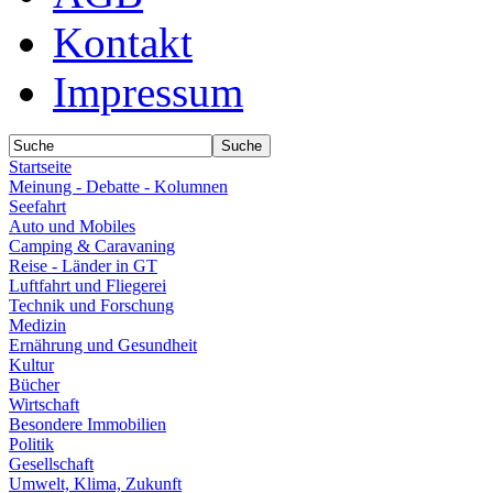
Kontakt
Impressum
Startseite
Meinung - Debatte - Kolumnen
Seefahrt
Auto und Mobiles
Camping & Caravaning
Reise - Länder in GT
Luftfahrt und Fliegerei
Technik und Forschung
Medizin
Ernährung und Gesundheit
Kultur
Bücher
Wirtschaft
Besondere Immobilien
Politik
Gesellschaft
Umwelt, Klima, Zukunft