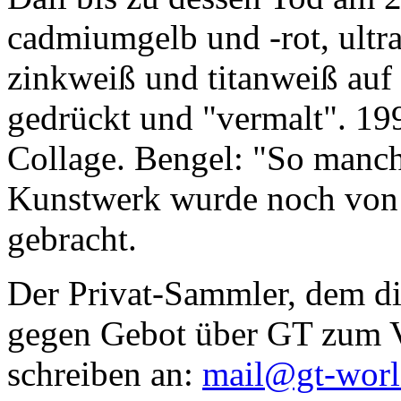
cadmiumgelb und -rot, ultr
zinkweiß und titanweiß auf d
gedrückt und "vermalt". 199
Collage. Bengel: "So manc
Kunstwerk wurde noch von Da
gebracht.
Der Privat-Sammler, dem die
gegen Gebot über GT zum Ve
schreiben an:
mail@gt-wor