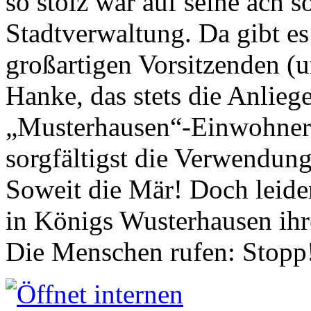
so stolz war auf seine ach s
Stadtverwaltung. Da gibt es
großartigen Vorsitzenden (
Hanke, das stets die Anlieg
„Musterhausen“-Einwohners
sorgfältigst die Verwendung
Soweit die Mär! Doch leider
in Königs Wusterhausen ih
Die Menschen rufen: Stopp