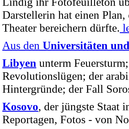
Lindig ihr Fotofeuilleton üb
Darstellerin hat einen Plan,
Theater bereichern dürfte.
l
Aus den
Universitäten un
Libyen
unterm Feuersturm;
Revolutionslügen; der arab
Hintergründe; der Fall Sor
Kosovo
, der jüngste Staat
Reportagen, Fotos - von No