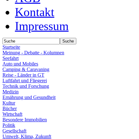
Kontakt
Impressum
Startseite
Meinung - Debatte - Kolumnen
Seefahrt
Auto und Mobiles
Camping & Caravaning
Reise - Länder in GT
Luftfahrt und Fliegerei
Technik und Forschung
Medizin
Ernährung und Gesundheit
Kultur
Bücher
Wirtschaft
Besondere Immobilien
Politik
Gesellschaft
Umwelt, Klima, Zukunft