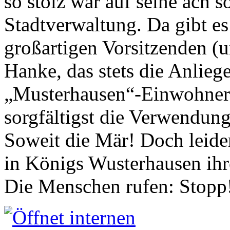
so stolz war auf seine ach s
Stadtverwaltung. Da gibt es
großartigen Vorsitzenden (
Hanke, das stets die Anlieg
„Musterhausen“-Einwohners
sorgfältigst die Verwendung
Soweit die Mär! Doch leider
in Königs Wusterhausen ih
Die Menschen rufen: Stopp