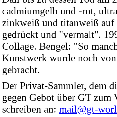
cadmiumgelb und -rot, ultr
zinkweiß und titanweiß auf d
gedrückt und "vermalt". 199
Collage. Bengel: "So manc
Kunstwerk wurde noch von Da
gebracht.
Der Privat-Sammler, dem die
gegen Gebot über GT zum Ve
schreiben an:
mail@gt-wor